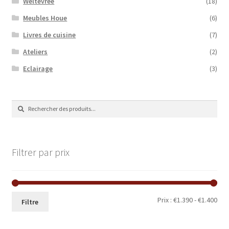
Weltevree
(18)
Meubles Houe
(6)
Livres de cuisine
(7)
Ateliers
(2)
Eclairage
(3)
Recherche
Recherche
de
:
Filtrer par prix
Prix
Prix
Prix :
€1.390
-
€1.400
Filtre
min
ma