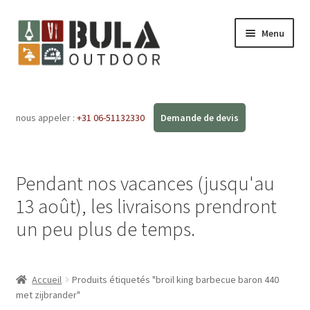
Menu
Accueil
nous appeler :
+31 06-51132330
Ouvrir
Boutique en ligne
le
menu
Ateliers
enfant
Pendant nos vacances (jusqu'au
FAQ
13 août), les livraisons prendront
un peu plus de temps.
Blog
Contact
Accueil
Produits étiquetés "broil king barbecue baron 440
met zijbrander"