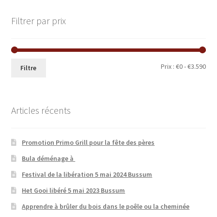
Filtrer par prix
Prix
Prix
Prix :
€0
-
€3.590
Filtre
min
ma
Articles récents
Promotion Primo Grill pour la fête des pères
Bula déménage à
Festival de la libération 5 mai 2024 Bussum
Het Gooi libéré 5 mai 2023 Bussum
Apprendre à brûler du bois dans le poêle ou la cheminée