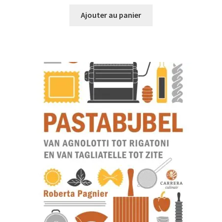
prix
prix
initial
actuel
Ajouter au panier
était :
est :
€29,95.
€24,95.