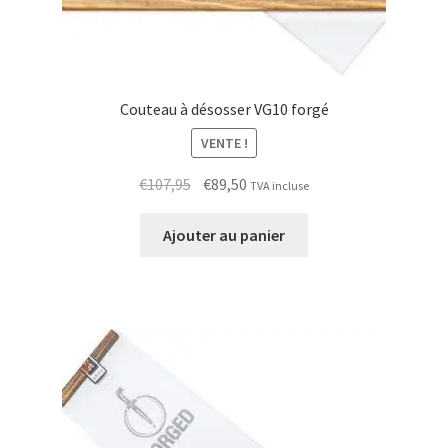
Couteau à désosser VG10 forgé
VENTE !
Le
Le
€
107,95
€
89,50
TVA incluse
prix
prix
initial
actuel
Ajouter au panier
était :
est :
€107,95.
€89,50.