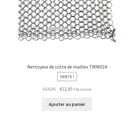
Nettoyeur de cotte de mailles TWM024
VENTE !
Le
Le
€
14,95
€
12,95
TVA incluse
prix
prix
initial
actuel
Ajouter au panier
était :
est :
€14,95.
€12,95.