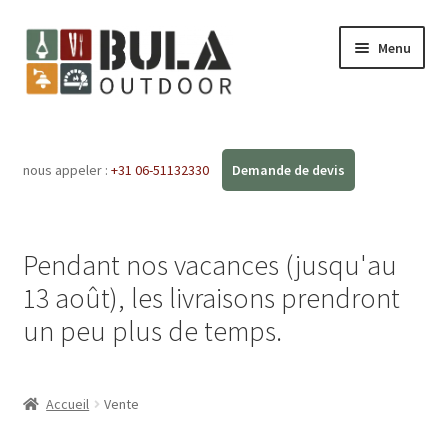
Menu
Accueil
nous appeler :
+31 06-51132330
Ouvrir
Boutique en ligne
le
menu
Ateliers
enfant
Pendant nos vacances (jusqu'au
FAQ
13 août), les livraisons prendront
un peu plus de temps.
Blog
Contact
Accueil
Vente