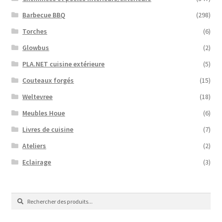
Barbecue BBQ
(298)
Torches
(6)
Glowbus
(2)
PLA.NET cuisine extérieure
(5)
Couteaux forgés
(15)
Weltevree
(18)
Meubles Houe
(6)
Livres de cuisine
(7)
Ateliers
(2)
Eclairage
(3)
Recherche
Recherche
de
: