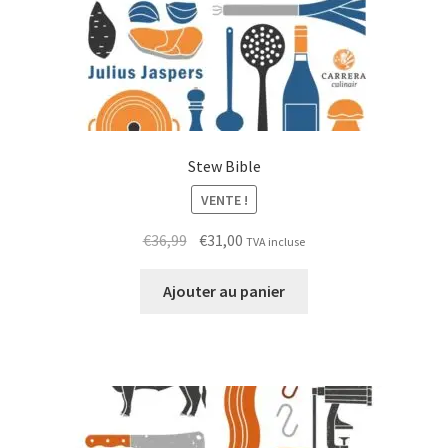
Stew Bible
VENTE !
Le
Le
€
36,99
€
31,00
TVA incluse
prix
prix
initial
actuel
Ajouter au panier
était :
est :
€36,99.
€31,00.