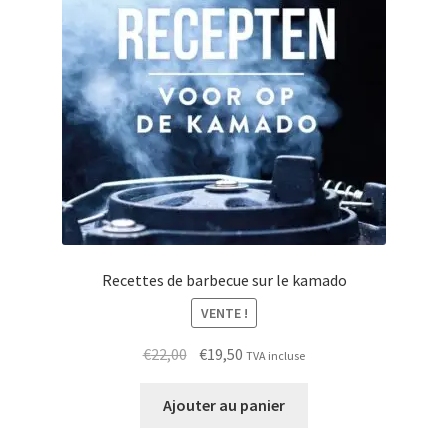
Recettes de barbecue sur le kamado
VENTE !
Le
Le
€
22,00
€
19,50
TVA incluse
prix
prix
initial
actuel
Ajouter au panier
était :
est :