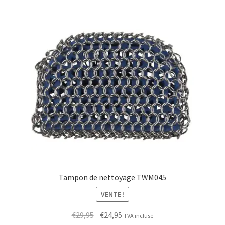
Tampon de nettoyage TWM045
VENTE !
Le
Le
€
29,95
€
24,95
TVA incluse