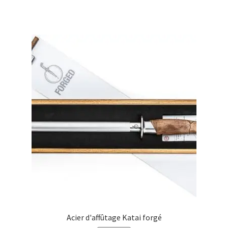
€36,99.
€31,00.
Acier d'affûtage Katai forgé