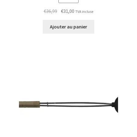
Le
Le
€
36,99
€
31,00
TVA incluse
prix
prix
initial
actuel
Ajouter au panier
était :
est :
€36,99.
€31,00.