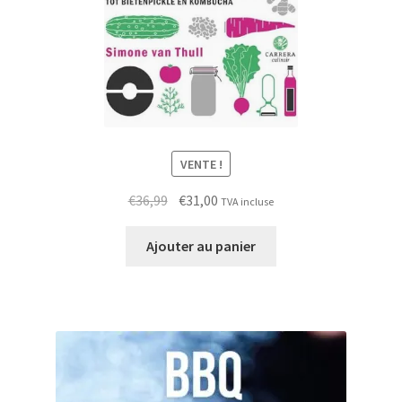
VENTE !
Le
Le
€
36,99
€
31,00
TVA incluse
prix
prix
initial
actuel
Ajouter au panier
était :
est :
€36,99.
€31,00.