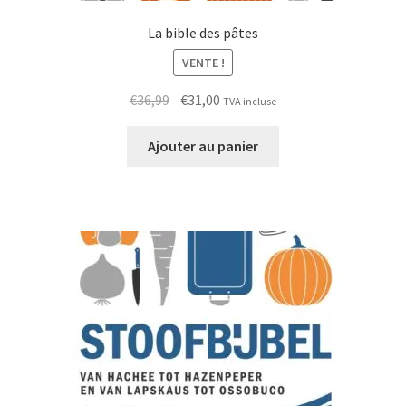
La bible des pâtes
VENTE !
Le
Le
€
36,99
€
31,00
TVA incluse
prix
prix
initial
actuel
Ajouter au panier
était :
est :
€36,99.
€31,00.