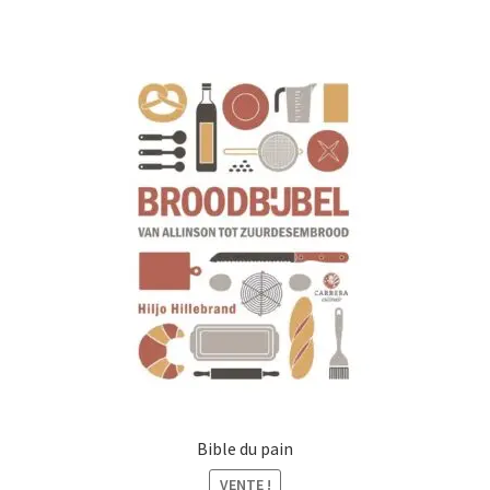
€22,00.
€19,50.
Bible du pain
VENTE !