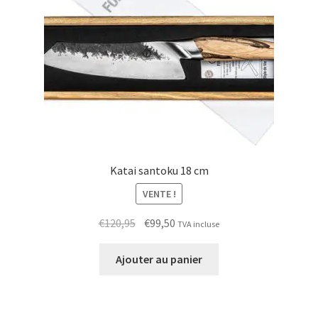
Katai santoku 18 cm
VENTE !
Le
Le
€
120,95
€
99,50
TVA incluse
prix
prix
initial
actuel
Ajouter au panier
était :
est :
€120,95.
€99,50.