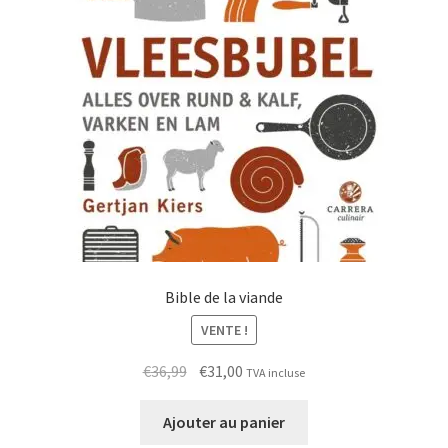
Bible de la viande
VENTE !
Le
Le
€
36,99
€
31,00
TVA incluse
prix
prix
initial
actuel
Ajouter au panier
était :
est :