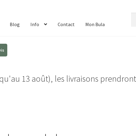
Re
Re
de
Blog
Info
Contact
Mon Bula
:
u'au 13 août), les livraisons prendron