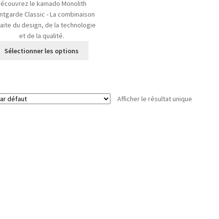
écouvrez le kamado Monolith
prix :
ntgarde Classic - La combinaison
€2.090,90
aite du design, de la technologie
à
et de la qualité.
€2.580,00
Ce
Sélectionner les options
produit
a
plusieurs
variantes.
Afficher le résultat unique
Les
options
peuvent
être
choisies
sur
la
page
du
produit