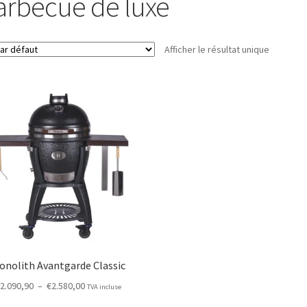
arbecue de luxe
Afficher le résultat unique
onolith Avantgarde Classic
Plage
€
2.090,90
–
€
2.580,00
TVA incluse
de