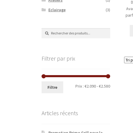
D
Ava
Eclairage
(3)
parf
Recherche
Recherche
de
:
Filtrer par prix
Prix
Prix
Prix :
€2.090
-
€2.580
Filtre
minimum
maximum
Articles récents
Promotion Primo Grill pour la