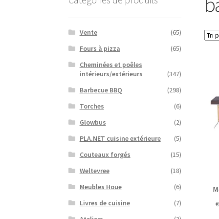
b
Vente
(65)
Fours à pizza
(65)
Cheminées et poêles
intérieurs/extérieurs
(347)
Barbecue BBQ
(298)
Torches
(6)
Glowbus
(2)
PLA.NET cuisine extérieure
(5)
Couteaux forgés
(15)
Weltevree
(18)
Meubles Houe
(6)
M
Livres de cuisine
(7)
Ateliers
(2)