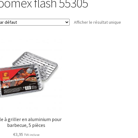
oomex flash 55305
Afficher le résultat unique
e à griller en aluminium pour
barbecue, 5 pièces
€
3,95
TVA incluse