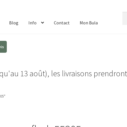
Re
Re
de
Blog
Info
Contact
Mon Bula
:
u'au 13 août), les livraisons prendron
05"