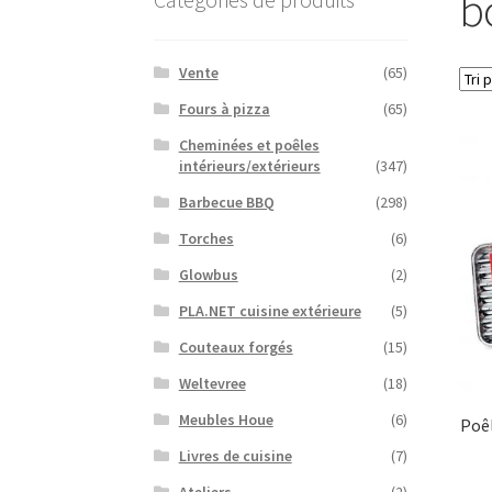
b
Vente
(65)
Fours à pizza
(65)
Cheminées et poêles
intérieurs/extérieurs
(347)
Barbecue BBQ
(298)
Torches
(6)
Glowbus
(2)
PLA.NET cuisine extérieure
(5)
Couteaux forgés
(15)
Weltevree
(18)
Meubles Houe
(6)
Poêl
Livres de cuisine
(7)
Ateliers
(2)