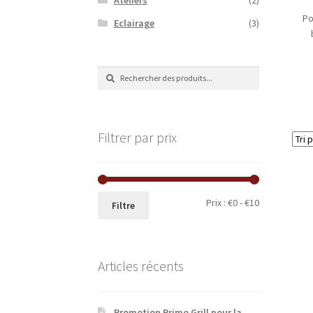
Po
Eclairage
(3)
Recherche
Recherche
de
:
Filtrer par prix
Prix
Prix
Prix :
€0
-
€10
Filtre
minimum
maximum
Articles récents
Promotion Primo Grill pour la