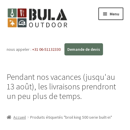
Menu
Accueil
nous appeler :
+31 06-51132330
Ouvrir
Boutique en ligne
le
menu
Ateliers
enfant
Pendant nos vacances (jusqu'au
FAQ
13 août), les livraisons prendront
un peu plus de temps.
Blog
Contact
Accueil
Produits étiquetés "broil king 500 serie built-in"