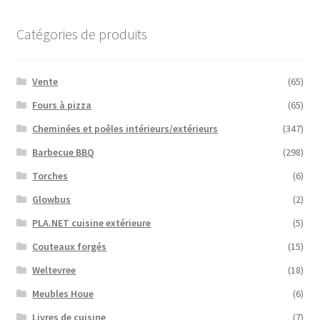
Catégories de produits
Vente
(65)
Fours à pizza
(65)
Cheminées et poêles intérieurs/extérieurs
(347)
Barbecue BBQ
(298)
Torches
(6)
Glowbus
(2)
PLA.NET cuisine extérieure
(5)
Couteaux forgés
(15)
Weltevree
(18)
Meubles Houe
(6)
Livres de cuisine
(7)