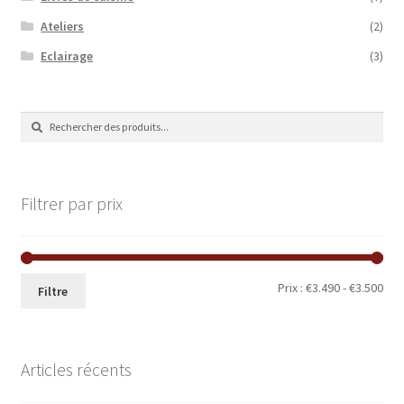
Ateliers
(2)
Eclairage
(3)
Recherche
Recherche
de
:
Filtrer par prix
Prix
Prix
Prix :
€3.490
-
€3.500
Filtre
min
ma
Articles récents