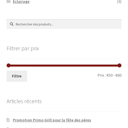
Eclairage
(3)
Recherche
Recherche
de
:
Filtrer par prix
Prix
Prix
Prix :
€50
-
€60
Filtre
min
ma
Articles récents
Promotion Primo Grill pour la fête des pères