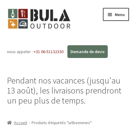
Menu
Accueil
nous appeler :
+31 06-51132330
Ouvrir
Boutique en ligne
le
menu
Ateliers
enfant
Pendant nos vacances (jusqu'au
FAQ
13 août), les livraisons prendront
un peu plus de temps.
Blog
Contact
Accueil
Produits étiquetés "uitbeenmes"