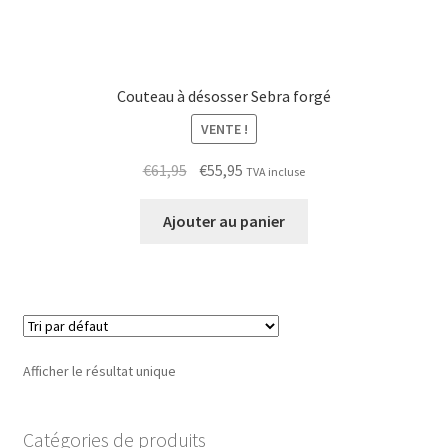
Couteau à désosser Sebra forgé
VENTE !
Le
Le
€
61,95
€
55,95
TVA incluse
prix
prix
initial
actuel
Ajouter au panier
était :
est :
€61,95.
€55,95.
Afficher le résultat unique
Catégories de produits