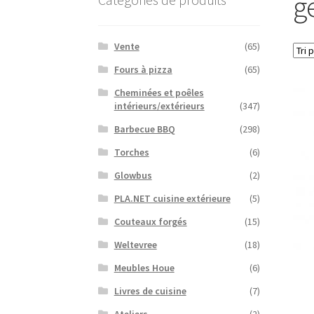
ge
Vente
(65)
Fours à pizza
(65)
Cheminées et poêles
intérieurs/extérieurs
(347)
Barbecue BBQ
(298)
Torches
(6)
Glowbus
(2)
PLA.NET cuisine extérieure
(5)
Couteaux forgés
(15)
Weltevree
(18)
Meubles Houe
(6)
Livres de cuisine
(7)
Ateliers
(2)