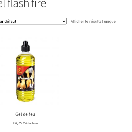
l flash fire
Afficher le résultat unique
Gel de feu
€
4,25
TVA incluse