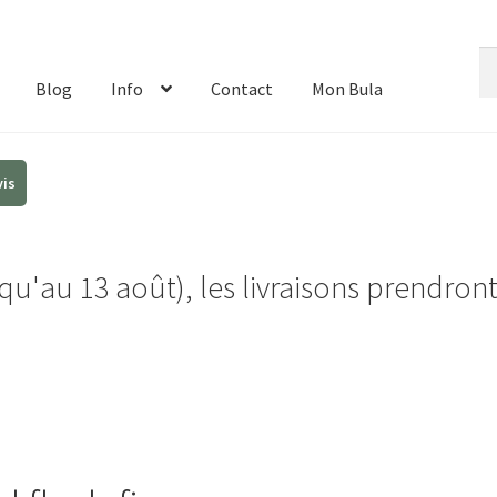
Re
Re
de
Blog
Info
Contact
Mon Bula
:
u'au 13 août), les livraisons prendron