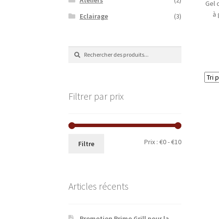
Gel 
à 
Eclairage
(3)
Recherche
Recherche
de
:
Filtrer par prix
Prix
Prix
Prix :
€0
-
€10
Filtre
minimum
maximum
Articles récents
Promotion Primo Grill pour la