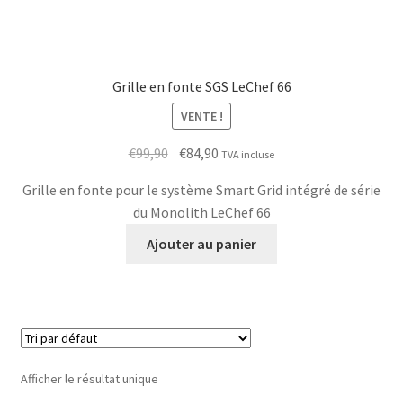
Grille en fonte SGS LeChef 66
VENTE !
Le
Le
€
99,90
€
84,90
TVA incluse
prix
prix
Grille en fonte pour le système Smart Grid intégré de série
initial
actuel
du Monolith LeChef 66
était :
est :
€99,90.
€84,90.
Ajouter au panier
Afficher le résultat unique