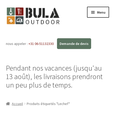
Menu
Accueil
nous appeler :
+31 06-51132330
Ouvrir
Boutique en ligne
le
menu
Ateliers
enfant
Pendant nos vacances (jusqu'au
FAQ
13 août), les livraisons prendront
un peu plus de temps.
Blog
Contact
Accueil
Produits étiquetés "Lechef"