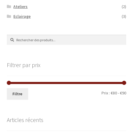
Ateliers
(2)
Eclairage
(3)
Recherche
Recherche
de
:
Filtrer par prix
Prix
Prix
Prix :
€80
-
€90
Filtre
min
ma
Articles récents