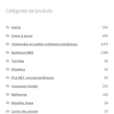
Catégories de produits
Vente
(65)
Fours à pizza
(65)
Cheminées et poêles intérieurs/extérieurs
(347)
Barbecue BBQ
(298)
Torches
(6)
Glowbus
(2)
PLA.NET cuisine extérieure
(5)
Couteaux forgés
(15)
Weltevree
(18)
Meubles Houe
(6)
Livres de cuisine
(7)