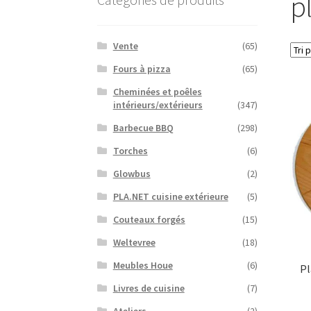
p
Vente
(65)
Fours à pizza
(65)
Cheminées et poêles
intérieurs/extérieurs
(347)
Barbecue BBQ
(298)
Torches
(6)
Glowbus
(2)
PLA.NET cuisine extérieure
(5)
Couteaux forgés
(15)
Weltevree
(18)
Meubles Houe
(6)
Pl
Livres de cuisine
(7)
Ateliers
(2)