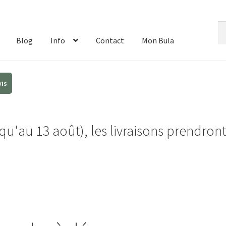
Re
Re
de
Blog
Info
Contact
Mon Bula
:
u'au 13 août), les livraisons prendron