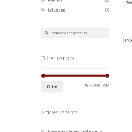
Pla
Eclairage
(3)
Recherche
Recherche
de
:
Filtrer par prix
Prix
Prix
Prix :
€20
-
€30
Filtre
minimum
maximum
Articles récents
Promotion Primo Grill pour la