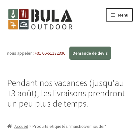
Menu
Accueil
nous appeler :
+31 06-51132330
Ouvrir
Boutique en ligne
le
menu
Ateliers
enfant
Pendant nos vacances (jusqu'au
FAQ
13 août), les livraisons prendront
un peu plus de temps.
Blog
Contact
Accueil
Produits étiquetés "maiskolvenhouder"