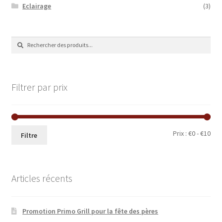
Eclairage
(3)
Recherche
Recherche
de
:
Filtrer par prix
Prix
Prix
Prix :
€0
-
€10
Filtre
min
ma
Articles récents
Promotion Primo Grill pour la fête des pères