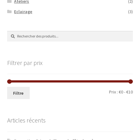
Ateliers
(2)
Eclairage
(3)
Recherche
Recherche
de
:
Filtrer par prix
Prix
Prix
Prix :
€0
-
€10
Filtre
min
ma
Articles récents