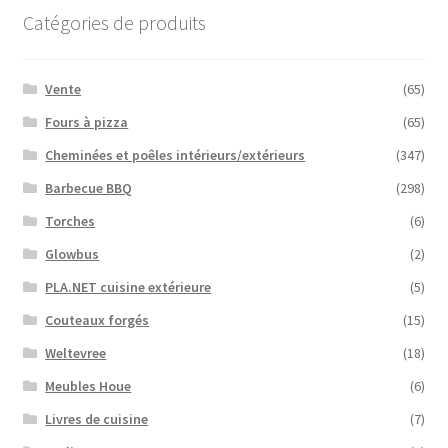
Catégories de produits
Vente
(65)
Fours à pizza
(65)
Cheminées et poêles intérieurs/extérieurs
(347)
Barbecue BBQ
(298)
Torches
(6)
Glowbus
(2)
PLA.NET cuisine extérieure
(5)
Couteaux forgés
(15)
Weltevree
(18)
Meubles Houe
(6)
Livres de cuisine
(7)