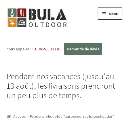
Menu
Accueil
nous appeler :
+31 06-51132330
Ouvrir
Boutique en ligne
le
menu
Ateliers
enfant
Pendant nos vacances (jusqu'au
FAQ
13 août), les livraisons prendront
un peu plus de temps.
Blog
Contact
Accueil
Produits étiquetés "barbecue zoutsteenhouder"