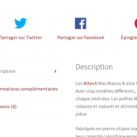
Partager sur Twitter
Partager sur Facebook
Épingle
Description
ription
Les
Altech
Max Massiv B allie 
ormations complémentaires
Avec cinq modèles différents, 
chaque intérieur. Les poêles 
robuste et naturel et attiren
mens (0)
pièce.
Fabriqués en pierre ollaire m
leur capacité calorifique exc