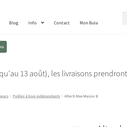
Re
Re
de
Blog
Info
Contact
Mon Bula
:
u'au 13 août), les livraisons prendron
ieurs
Poêles à bois indépendants
Altech Max Massiv B