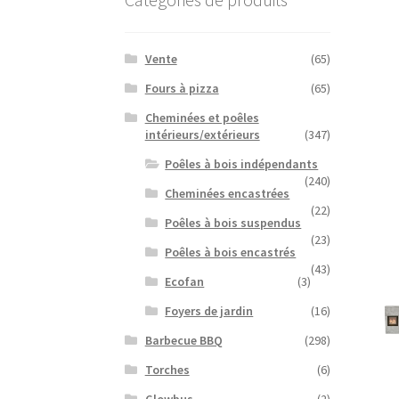
Vente
(65)
Fours à pizza
(65)
Cheminées et poêles
intérieurs/extérieurs
(347)
Poêles à bois indépendants
(240)
Cheminées encastrées
(22)
Poêles à bois suspendus
(23)
Poêles à bois encastrés
(43)
Ecofan
(3)
Foyers de jardin
(16)
Barbecue BBQ
(298)
Torches
(6)
Glowbus
(2)