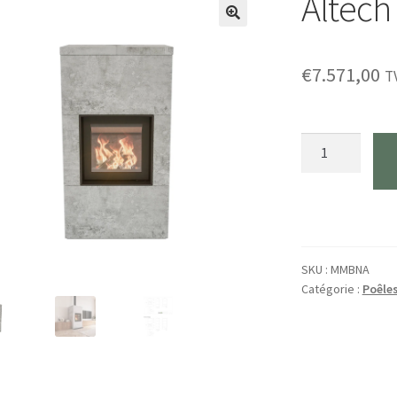
Altech
🔍
€
7.571,00
T
Quantité
Altech
Max
Massiv
B
SKU :
MMBNA
Catégorie :
Poêle