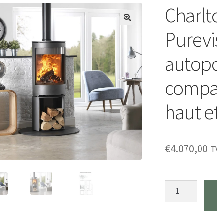
Charlt
🔍
Purevi
autopo
compa
haut e
€
4.070,00
T
Quantité
Charlton
&