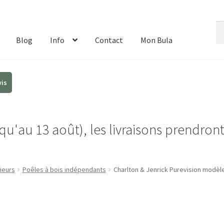
Re
Re
de
Blog
Info
Contact
Mon Bula
:
u'au 13 août), les livraisons prendron
ieurs
Poêles à bois indépendants
Charlton & Jenrick Purevision modèl