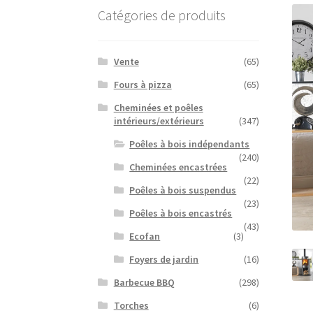
Catégories de produits
Vente
(65)
Fours à pizza
(65)
Cheminées et poêles
intérieurs/extérieurs
(347)
Poêles à bois indépendants
(240)
Cheminées encastrées
(22)
Poêles à bois suspendus
(23)
Poêles à bois encastrés
(43)
Ecofan
(3)
Foyers de jardin
(16)
Barbecue BBQ
(298)
Torches
(6)