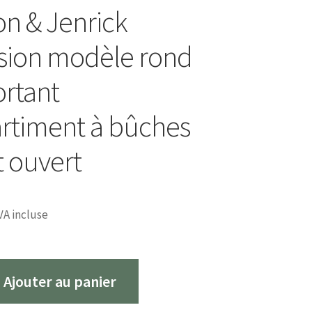
on & Jenrick
sion modèle rond
rtant
rtiment à bûches
t ouvert
VA incluse
Ajouter au panier