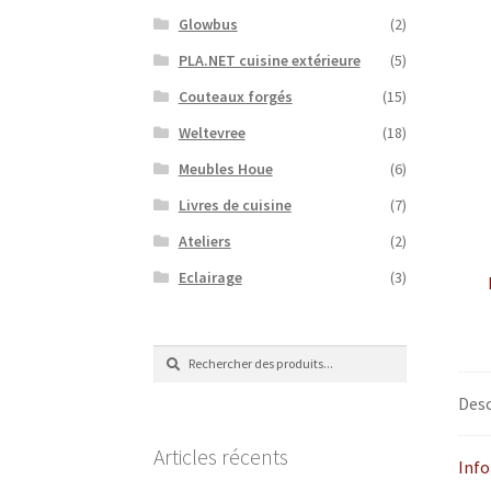
Glowbus
(2)
PLA.NET cuisine extérieure
(5)
Couteaux forgés
(15)
Weltevree
(18)
Meubles Houe
(6)
Livres de cuisine
(7)
Ateliers
(2)
Eclairage
(3)
Recherche
Recherche
de
:
Desc
Articles récents
Inf