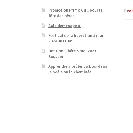
Promotion Primo Grill pour la
Exa
fête des pères
Bula déménage à
Festival de la libération 5 mai
2024 Bussum
Het Gooi libéré 5 mai 2023
Bussum
Apprendre à brûler du bois dans
le poêle ou la cheminée