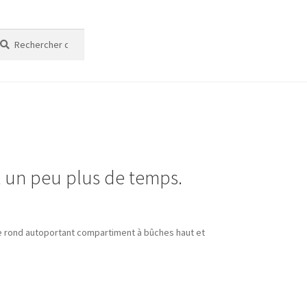
cherche
cherche
t un peu plus de temps.
e rond autoportant compartiment à bûches haut et