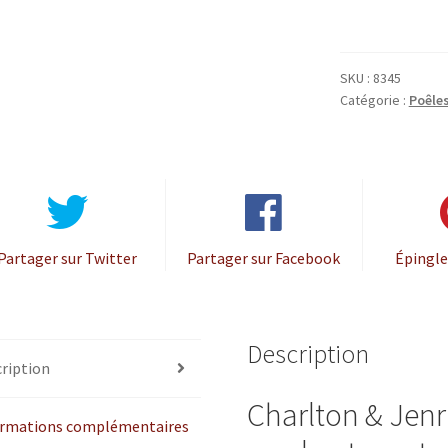
Jenrick
Purevision
vrijstaand
SKU :
8345
rond
Catégorie :
Poêle
model
hoog
open
houtvak
Partager sur Twitter
Partager sur Facebook
Épingle
Description
ription
Charlton & Jenr
ormations complémentaires