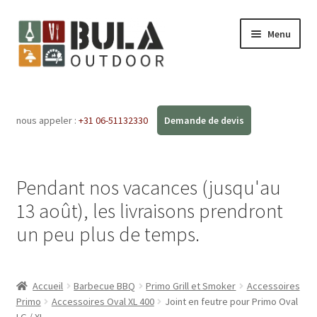
Menu
Accueil
nous appeler :
+31 06-51132330
Ouvrir
Boutique en ligne
le
menu
Ateliers
enfant
Pendant nos vacances (jusqu'au
FAQ
13 août), les livraisons prendront
un peu plus de temps.
Blog
Contact
Accueil
Barbecue BBQ
Primo Grill et Smoker
Accessoires
Primo
Accessoires Oval XL 400
Joint en feutre pour Primo Oval
LG / XL