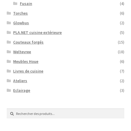
Fusain
(4)
Torches
(6)
Glowbus
(2)
PLA.NET cuisine extérieure
(5)
Couteaux forgés
(15)
Weltevree
(18)
Meubles Houe
(6)
Livres de cuisine
(7)
Ateliers
(2)
Eclairage
(3)
Recherche
Recherche
de
: