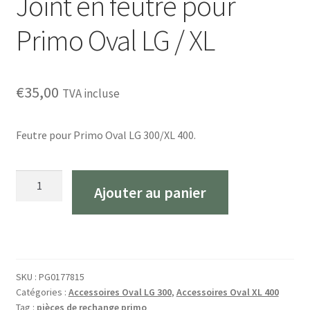
Joint en feutre pour
Primo Oval LG / XL
€
35,00
TVA incluse
Feutre pour Primo Oval LG 300/XL 400.
Quantité
Ajouter au panier
Vilt
dichting
voor
Primo
Oval
SKU :
PG0177815
LG
Catégories :
Accessoires Oval LG 300
,
Accessoires Oval XL 400
/
Tag :
pièces de rechange primo