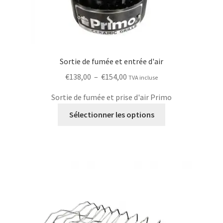
Sortie de fumée et entrée d'air
Plage
€
138,00
–
€
154,00
TVA incluse
de
Sortie de fumée et prise d'air Primo
prix :
Ce
€138,00
Sélectionner les options
produit
à
a
€154,00
plusieurs
variantes.
Les
options
peuvent
être
choisies