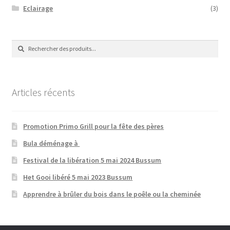
Eclairage
(3)
Recherche
Recherche
de
:
Articles récents
Promotion Primo Grill pour la fête des pères
Bula déménage à
Festival de la libération 5 mai 2024 Bussum
Het Gooi libéré 5 mai 2023 Bussum
Apprendre à brûler du bois dans le poêle ou la cheminée