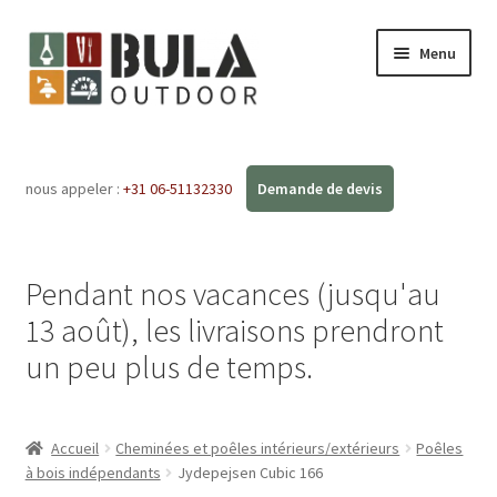
Menu
Accueil
nous appeler :
+31 06-51132330
Ouvrir
Boutique en ligne
le
menu
Ateliers
enfant
Pendant nos vacances (jusqu'au
FAQ
13 août), les livraisons prendront
un peu plus de temps.
Blog
Contact
Accueil
Cheminées et poêles intérieurs/extérieurs
Poêles
à bois indépendants
Jydepejsen Cubic 166