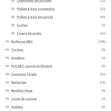
Cheminées encastrées
(22)
Poêles à bois suspendus
(23)
Poêles à bois encastrés
(43)
Ecofan
(3)
Foyers de jardin
(16)
Barbecue BBQ
(298)
Torches
(6)
Glowbus
(2)
PLA.NET cuisine extérieure
(5)
Couteaux forgés
(15)
Weltevree
(18)
Meubles Houe
(6)
Livres de cuisine
(7)
Ateliers
(2)