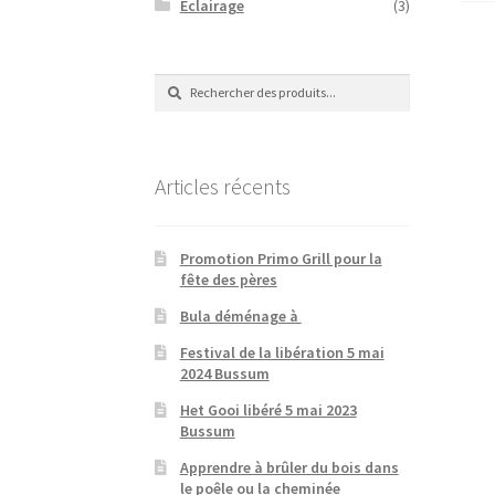
Eclairage
(3)
Recherche
Recherche
de
:
Articles récents
Promotion Primo Grill pour la
fête des pères
Bula déménage à
Festival de la libération 5 mai
2024 Bussum
Het Gooi libéré 5 mai 2023
Bussum
Apprendre à brûler du bois dans
le poêle ou la cheminée