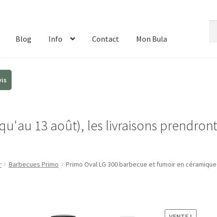
Re
Re
de
Blog
Info
Contact
Mon Bula
:
u'au 13 août), les livraisons prendron
r
Barbecues Primo
Primo Oval LG 300 barbecue et fumoir en céramique
VENTE !