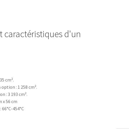
t caractéristiques d'un
935 cm².
option : 1 258 cm².
on : 3 193 cm².
cm x 56 cm
: 66°C-454°C