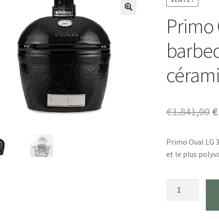
Primo 
🔍
barbec
céram
L
€
1.841,00
€
p
Primo Oval LG 3
i
et le plus poly
é
€
Quantité
Primo
Oval