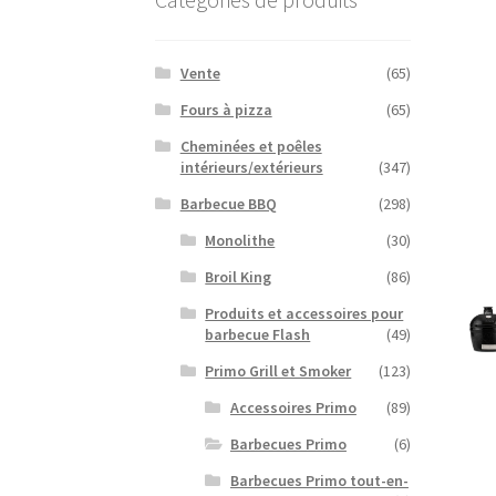
Vente
(65)
Fours à pizza
(65)
Cheminées et poêles
intérieurs/extérieurs
(347)
Barbecue BBQ
(298)
Monolithe
(30)
Broil King
(86)
Produits et accessoires pour
barbecue Flash
(49)
Primo Grill et Smoker
(123)
Accessoires Primo
(89)
Barbecues Primo
(6)
Barbecues Primo tout-en-