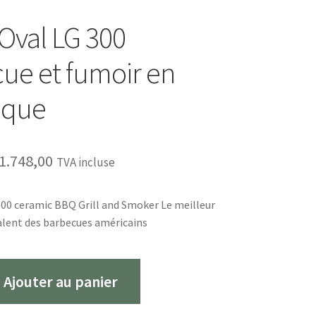
Oval LG 300
ue et fumoir en
ique
e
Le
1.748,00
TVA incluse
rix
prix
00 ceramic BBQ Grill and Smoker Le meilleur
nitial
actuel
valent des barbecues américains
tait :
est :
1.841,00.
€1.748,00.
Ajouter au panier