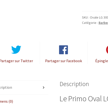
LG
300
keramische
SKU :
Ovale LG 300
BBQ
Catégorie :
Barbe
Grill
en
Smoker
Partager sur Twitter
Partager sur Facebook
Épingle
Description
ription
Le Primo Oval L
mens (0)