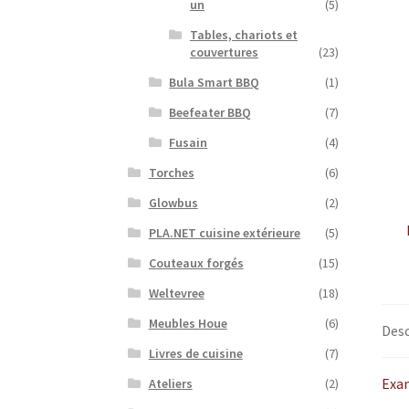
un
(5)
Tables, chariots et
couvertures
(23)
Bula Smart BBQ
(1)
Beefeater BBQ
(7)
Fusain
(4)
Torches
(6)
Glowbus
(2)
PLA.NET cuisine extérieure
(5)
Couteaux forgés
(15)
Weltevree
(18)
Meubles Houe
(6)
Desc
Livres de cuisine
(7)
Exa
Ateliers
(2)