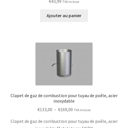
€
43,99
TVA incluse
d
2.00
Ajouter au panier
out
of 5
Clapet de gaz de combustion pour tuyau de poêle, acier
inoxydable
Plage
€
133,00
–
€
169,00
TVA incluse
de
Clapet de gaz de combustion pour tuyau de poêle, acier
prix :