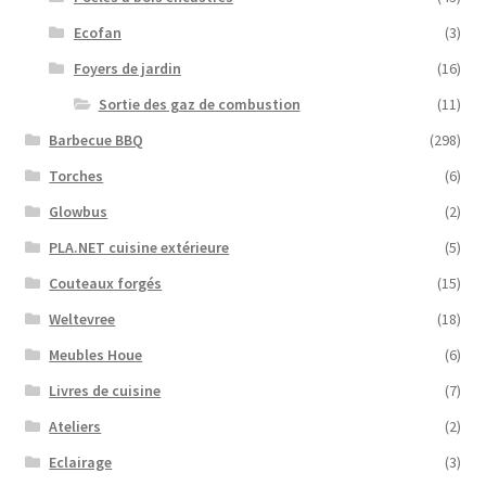
Ecofan
(3)
Foyers de jardin
(16)
Sortie des gaz de combustion
(11)
Barbecue BBQ
(298)
Torches
(6)
Glowbus
(2)
PLA.NET cuisine extérieure
(5)
Couteaux forgés
(15)
Weltevree
(18)
Meubles Houe
(6)
Livres de cuisine
(7)
Ateliers
(2)
Eclairage
(3)