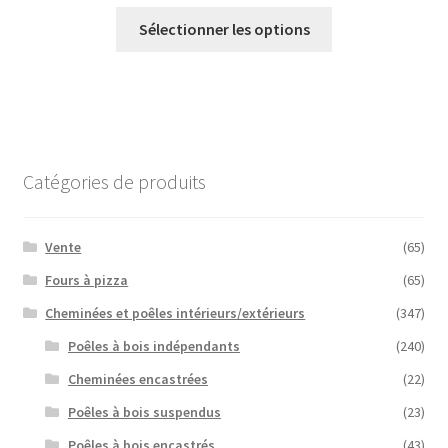
€45,50
Ce
à
Sélectionner les options
produit
€64,50
a
plusieurs
variantes.
Les
options
Catégories de produits
peuvent
être
choisies
Vente
(65)
sur
Fours à pizza
(65)
la
Cheminées et poêles intérieurs/extérieurs
(347)
page
du
Poêles à bois indépendants
(240)
produit
Cheminées encastrées
(22)
Poêles à bois suspendus
(23)
Poêles à bois encastrés
(43)