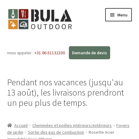
Menu
Accueil
nous appeler :
+31 06-51132330
Ouvrir
Boutique en ligne
le
menu
Ateliers
enfant
Pendant nos vacances (jusqu'au
FAQ
13 août), les livraisons prendront
un peu plus de temps.
Blog
Contact
Accueil
Cheminées et poêles intérieurs/extérieurs
Foyers
de jardin
Sortie des gaz de combustion
Rosette Acier
inoxydable lisse 200 mm