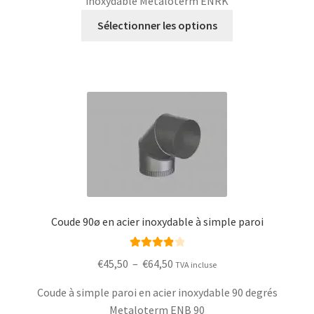
inoxydable Metaloterm ENRK
€133,00
Ce
à
Sélectionner les options
produit
€169,00
a
plusieurs
variantes.
Les
options
peuvent
être
choisies
sur
la
Coude 90ø en acier inoxydable à simple paroi
page
du
Rated
4.00
Plage
produit
€
45,50
–
€
64,50
TVA incluse
out of 5
de
Coude à simple paroi en acier inoxydable 90 degrés
prix :
Metaloterm ENB 90