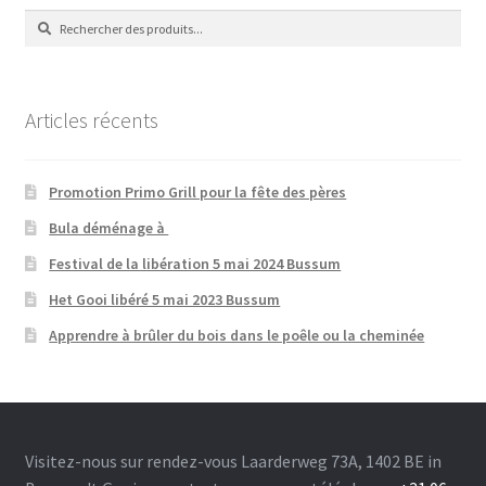
Recherche
Recherche
de
:
Articles récents
Promotion Primo Grill pour la fête des pères
Bula déménage à
Festival de la libération 5 mai 2024 Bussum
Het Gooi libéré 5 mai 2023 Bussum
Apprendre à brûler du bois dans le poêle ou la cheminée
Visitez-nous sur rendez-vous Laarderweg 73A, 1402 BE in