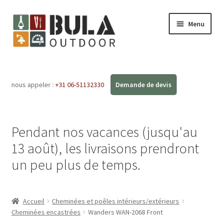
Menu
Accueil
nous appeler :
+31 06-51132330
Ouvrir
Boutique en ligne
le
menu
Ateliers
enfant
Pendant nos vacances (jusqu'au
FAQ
13 août), les livraisons prendront
un peu plus de temps.
Blog
Contact
Accueil
Cheminées et poêles intérieurs/extérieurs
Cheminées encastrées
Wanders WAN-2068 Front