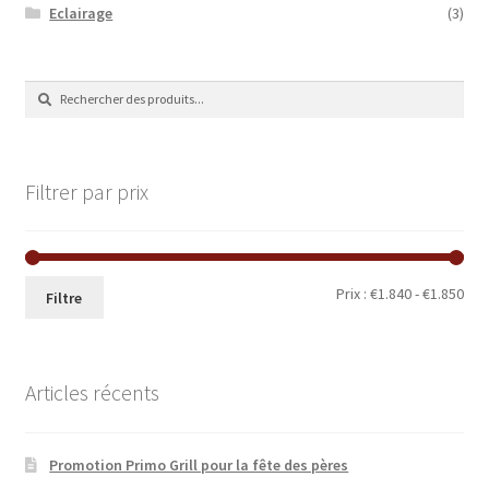
Eclairage
(3)
Recherche
Recherche
de
:
Filtrer par prix
Prix
Prix
Prix :
€1.840
-
€1.850
Filtre
min
ma
Articles récents
Promotion Primo Grill pour la fête des pères