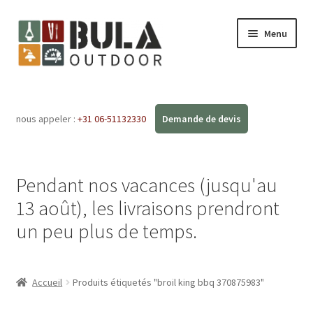
Menu
Accueil
nous appeler :
+31 06-51132330
Ouvrir
Boutique en ligne
le
menu
Ateliers
enfant
Pendant nos vacances (jusqu'au
FAQ
13 août), les livraisons prendront
un peu plus de temps.
Blog
Contact
Accueil
Produits étiquetés "broil king bbq 370875983"