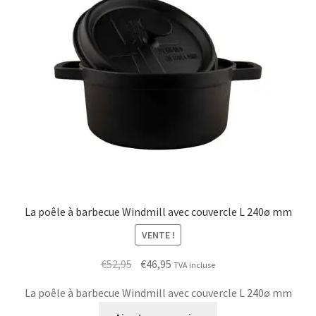
La poêle à barbecue Windmill avec couvercle L 240ø mm
VENTE !
Le
Le
€
52,95
€
46,95
TVA incluse
prix
prix
La poêle à barbecue Windmill avec couvercle L 240ø mm
initial
actuel