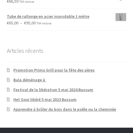
€
66,50
TVA incluse
€4.299,00.
€3.590,00.
Tube de rallonge en acier inoxydable 1 mètre
Plage
€
65,00
–
€
95,00
TVA incluse
de
prix :
€65,00
à
Articles récents
€95,00
Promotion Primo Grill pour la fête des pères
Bula déménage à
Festival de la libération 5 mai 2024 Bussum
Het Gooi libéré 5 mai 2023 Bussum
Apprendre à brûler du bois dans le poêle ou la cheminée