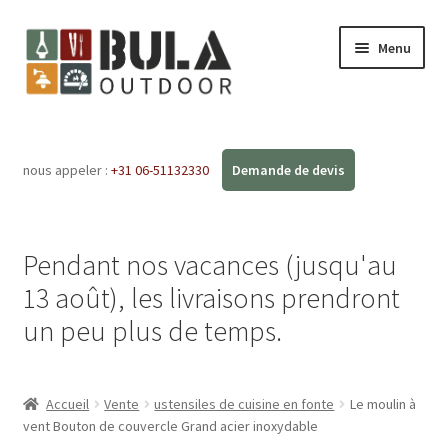
Menu
Accueil
nous appeler :
+31 06-51132330
Ouvrir
Boutique en ligne
le
menu
Ateliers
enfant
Pendant nos vacances (jusqu'au
FAQ
13 août), les livraisons prendront
un peu plus de temps.
Blog
Contact
Accueil
Vente
ustensiles de cuisine en fonte
Le moulin à
vent Bouton de couvercle Grand acier inoxydable