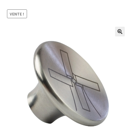
VENTE !
🔍