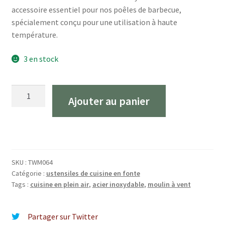
initial
actuel
accessoire essentiel pour nos poêles de barbecue,
était :
est :
spécialement conçu pour une utilisation à haute
température.
€15,95.
€14,95.
3 en stock
Quantité
Ajouter au panier
The
Windmill
Dekselknop
Large
RVS
SKU :
TWM064
Catégorie :
ustensiles de cuisine en fonte
Tags :
cuisine en plein air
,
acier inoxydable
,
moulin à vent
Partager sur Twitter