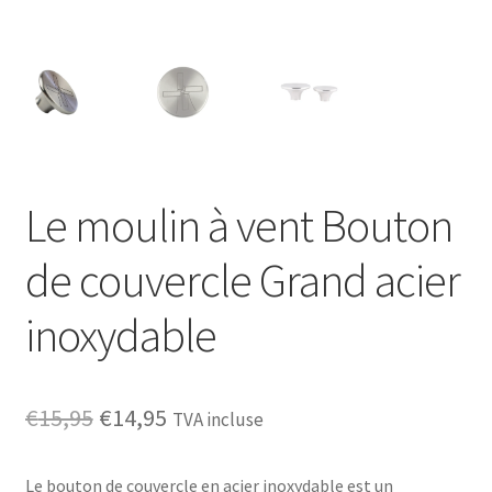
Le moulin à vent Bouton
de couvercle Grand acier
inoxydable
Le
Le
€
15,95
€
14,95
TVA incluse
prix
prix
Le bouton de couvercle en acier inoxydable est un