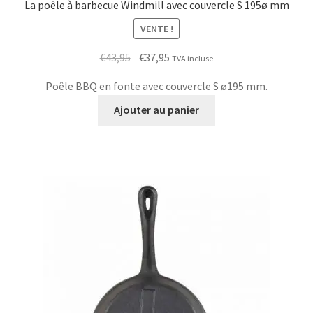
La poêle à barbecue Windmill avec couvercle S 195ø mm
VENTE !
Le
Le
€
43,95
€
37,95
TVA incluse
prix
prix
Poêle BBQ en fonte avec couvercle S ø195 mm.
initial
actuel
était :
est :
Ajouter au panier
€43,95.
€37,95.