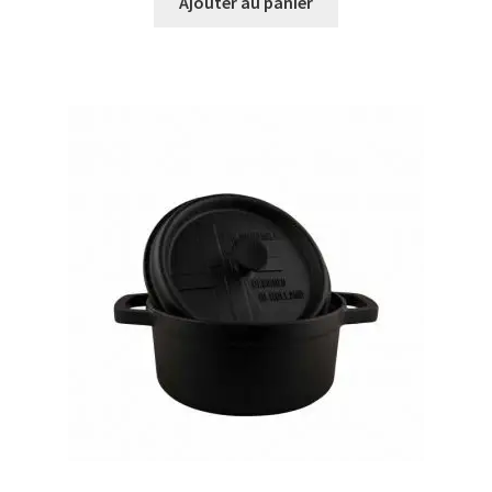
était :
est :
Ajouter au panier
€52,95.
€46,95.