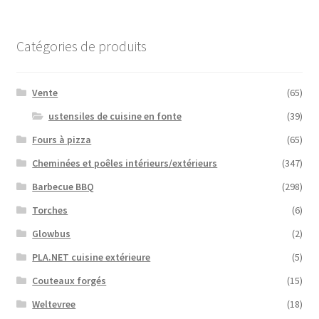
Catégories de produits
Vente
(65)
ustensiles de cuisine en fonte
(39)
Fours à pizza
(65)
Cheminées et poêles intérieurs/extérieurs
(347)
Barbecue BBQ
(298)
Torches
(6)
Glowbus
(2)
PLA.NET cuisine extérieure
(5)
Couteaux forgés
(15)
Weltevree
(18)