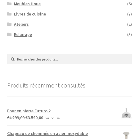
Meubles Houe
(6)
Livres de cuisine
(7)
Ateliers
(2)
Eclairage
(3)
Recherche
Recherche
de
:
Produits récemment consultés
Four en pierre Futuro 2
Le
Le
€
4.299,00
€
3.590,00
TVA incluse
prix
prix
initial
actuel
Chapeau de cheminée en acier inoxydable
était :
est :