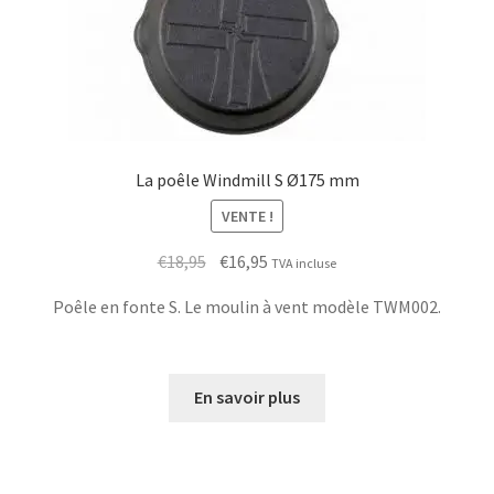
La poêle Windmill S Ø175 mm
VENTE !
Le
Le
€
18,95
€
16,95
TVA incluse
prix
prix
Poêle en fonte S. Le moulin à vent modèle TWM002.
initial
actuel
était :
est :
€18,95.
€16,95.
En savoir plus