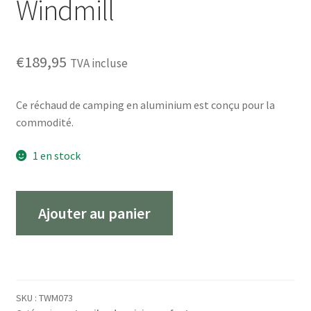
Windmill
€
189,95
TVA incluse
Ce réchaud de camping en aluminium est conçu pour la
commodité.
1 en stock
Quantité
Ajouter au panier
The
Windmill
Camp
Stove
SKU :
TWM073