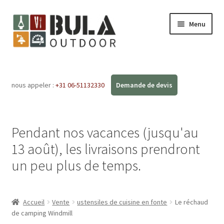
Menu
Accueil
nous appeler :
+31 06-51132330
Ouvrir
Boutique en ligne
le
menu
Ateliers
enfant
Pendant nos vacances (jusqu'au
FAQ
13 août), les livraisons prendront
un peu plus de temps.
Blog
Contact
Accueil
Vente
ustensiles de cuisine en fonte
Le réchaud
de camping Windmill