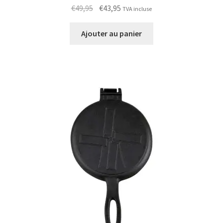
Le
Le
€
49,95
€
43,95
TVA incluse
prix
prix
initial
actuel
Ajouter au panier
était :
est :
€49,95.
€43,95.