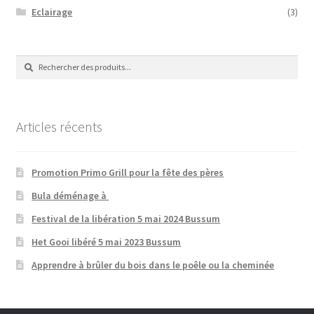
Eclairage
(3)
Recherche
Recherche
de
:
Articles récents
Promotion Primo Grill pour la fête des pères
Bula déménage à
Festival de la libération 5 mai 2024 Bussum
Het Gooi libéré 5 mai 2023 Bussum
Apprendre à brûler du bois dans le poêle ou la cheminée