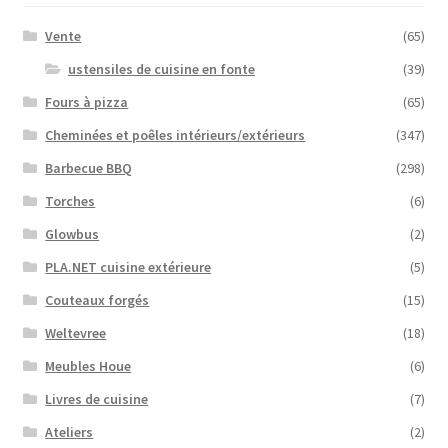
Vente
(65)
ustensiles de cuisine en fonte
(39)
Fours à pizza
(65)
Cheminées et poêles intérieurs/extérieurs
(347)
Barbecue BBQ
(298)
Torches
(6)
Glowbus
(2)
PLA.NET cuisine extérieure
(5)
Couteaux forgés
(15)
Weltevree
(18)
Meubles Houe
(6)
Livres de cuisine
(7)
Ateliers
(2)