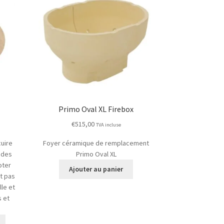
Primo Oval XL Firebox
€
515,00
TVA incluse
cuire
Foyer céramique de remplacement
 des
Primo Oval XL
oter
Ajouter au panier
t pas
lle et
s et
Ce