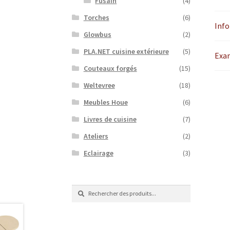
Fusain
(4)
Torches
(6)
Inf
Glowbus
(2)
PLA.NET cuisine extérieure
(5)
Exa
Couteaux forgés
(15)
Weltevree
(18)
Meubles Houe
(6)
Livres de cuisine
(7)
Ateliers
(2)
Eclairage
(3)
Recherche
Recherche
de
: