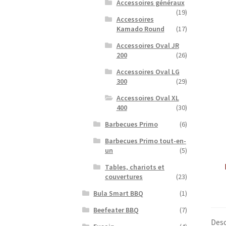
Accessoires généraux
(19)
Accessoires
Kamado Round
(17)
Accessoires Oval JR
200
(26)
Accessoires Oval LG
300
(29)
Accessoires Oval XL
400
(30)
Barbecues Primo
(6)
Barbecues Primo tout-en-
un
(5)
Tables, chariots et
couvertures
(23)
Bula Smart BBQ
(1)
Beefeater BBQ
(7)
Desc