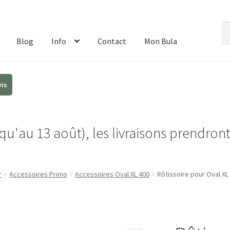
Re
Re
de
Blog
Info
Contact
Mon Bula
:
u'au 13 août), les livraisons prendron
r
Accessoires Primo
Accessoires Oval XL 400
Rôtissoire pour Oval XL