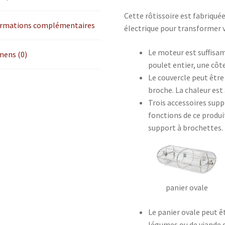
Cette rôtissoire est fabriquée
ormations complémentaires
électrique pour transformer vo
Le moteur est suffisa
mens (0)
poulet entier, une côt
Le couvercle peut êtr
broche. La chaleur est
Trois accessoires sup
fonctions de ce produit
support à brochettes.
panier ovale
Le panier ovale peut ê
légumes ou de viande q