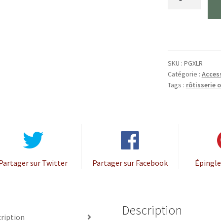
Draaispit
voor
Oval
XL
400
SKU :
PGXLR
Catégorie :
Access
Tags :
rôtisserie 
Partager sur Twitter
Partager sur Facebook
Épingle
Description
ription