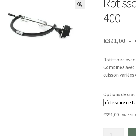
Rôtiss
🔍
400
€
391,00
–
Rôtissoire avec
Combinez avec p
cuisson variée
Options de crach
€
391,00
TVA inclu
Quantité