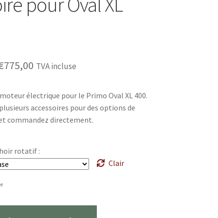
oire pour Oval XL
Plage
€
775,00
TVA incluse
de
 moteur électrique pour le Primo Oval XL 400.
prix :
lusieurs accessoires pour des options de
€391,00
s et commandez directement.
à
€775,00
oir rotatif :
Clair
se