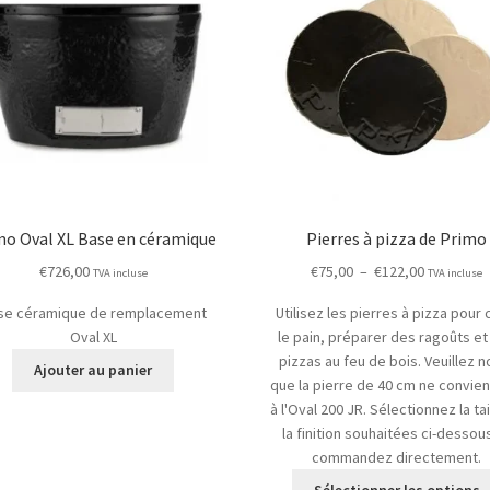
mo Oval XL Base en céramique
Pierres à pizza de Primo
Plage
€
726,00
€
75,00
–
€
122,00
TVA incluse
TVA incluse
de
se céramique de remplacement
Utilisez les pierres à pizza pour 
prix :
Oval XL
le pain, préparer des ragoûts et
€75,00
pizzas au feu de bois. Veuillez n
à
Ajouter au panier
que la pierre de 40 cm ne convien
€122,00
à l'Oval 200 JR. Sélectionnez la tai
la finition souhaitées ci-dessou
commandez directement.