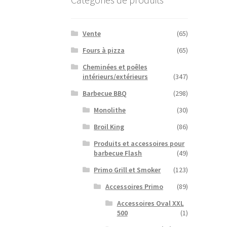
Vente
(65)
Fours à pizza
(65)
Cheminées et poêles
intérieurs/extérieurs
(347)
Barbecue BBQ
(298)
Monolithe
(30)
Broil King
(86)
Produits et accessoires pour
barbecue Flash
(49)
Primo Grill et Smoker
(123)
Accessoires Primo
(89)
Accessoires Oval XXL
500
(1)