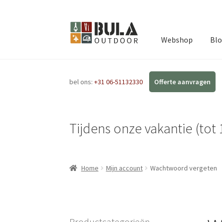
Webshop
Bl
bel ons:
+31 06-51132330
Tijdens onze vakantie (tot 
Home
Mijn account
Wachtwoord vergeten
Productcategorieën