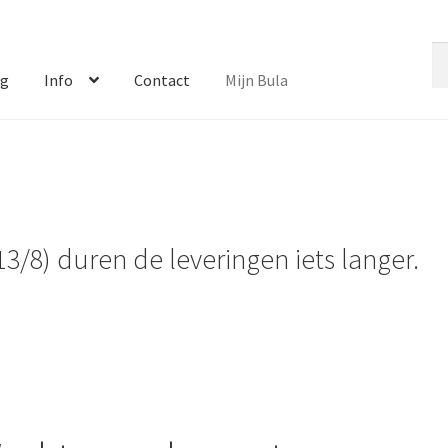
Zo
Zo
na
og
Info
Contact
Mijn Bula
13/8) duren de leveringen iets langer.