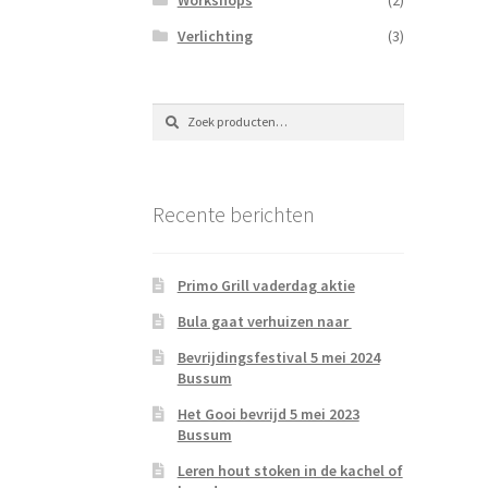
Verlichting
(3)
Zoeken
Zoeken
naar:
Recente berichten
Primo Grill vaderdag aktie
Bula gaat verhuizen naar
Bevrijdingsfestival 5 mei 2024
Bussum
Het Gooi bevrijd 5 mei 2023
Bussum
Leren hout stoken in de kachel of