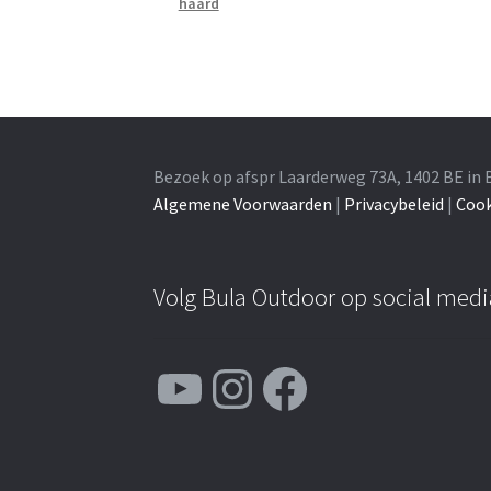
haard
Bezoek op afspr Laarderweg 73A, 1402 BE in 
Algemene Voorwaarden
|
Privacybeleid
|
Cook
Volg Bula Outdoor op social medi
YouTube
Instagram
Facebook