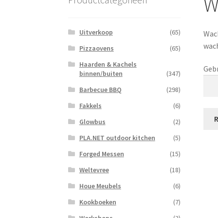
W
Uitverkoop
(65)
Wach
wach
Pizzaovens
(65)
Haarden & Kachels
Gebr
binnen/buiten
(347)
Barbecue BBQ
(298)
Fakkels
(6)
Glowbus
(2)
PLA.NET outdoor kitchen
(5)
Forged Messen
(15)
Weltevree
(18)
Houe Meubels
(6)
Kookboeken
(7)
Workshops
(2)