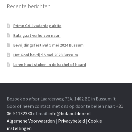
Recente berichten
Primo Grill vaderdag aktie
Bula gaat verhuizen naar
Bevrijdingsfestival 5 mei 2024 Bussum
Het Gooi bevrijd 5 mei 2023 Bussum
Leren hout stoken in de kachel of haard
Bezoek op afspr Laarderweg 73A, 1402 BE in Bussum ‘t
Gooi of neem contact met ons op door te bellen naar:
+31
06-51132330
of mail
info@bulaoutdoor.nl
.
Algemene Voorwaarden
|
Privacybeleid
|
Cookie
instellingen