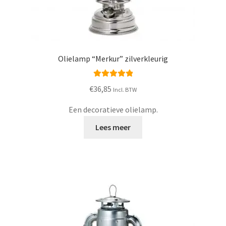
Olielamp “Merkur” zilverkleurig
Waardering
€
36,85
Incl. BTW
5.00
uit 5
Een decoratieve olielamp.
Lees meer