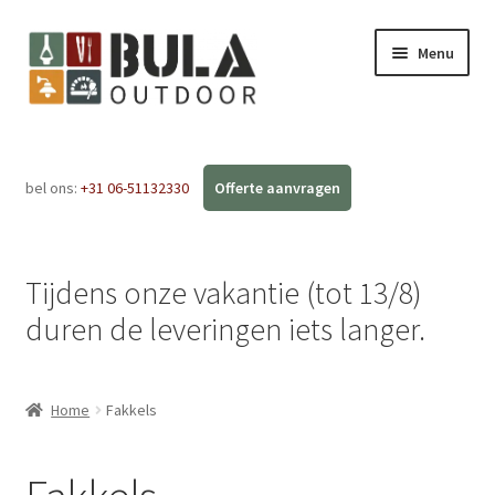
Menu
Home
bel ons:
+31 06-51132330
Subme
Webshop
uitvou
Barbecue BBQ
Tijdens onze vakantie (tot 13/8)
Tuinhaarden
duren de leveringen iets langer.
Ecofan
Home
Fakkels
Fakkels
Forged Messen