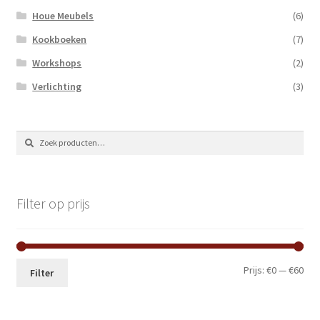
Houe Meubels
(6)
Kookboeken
(7)
Workshops
(2)
Verlichting
(3)
Zoeken
Zoeken
naar:
Filter op prijs
Min.
Max
Prijs:
€0
—
€60
Filter
prij
prij