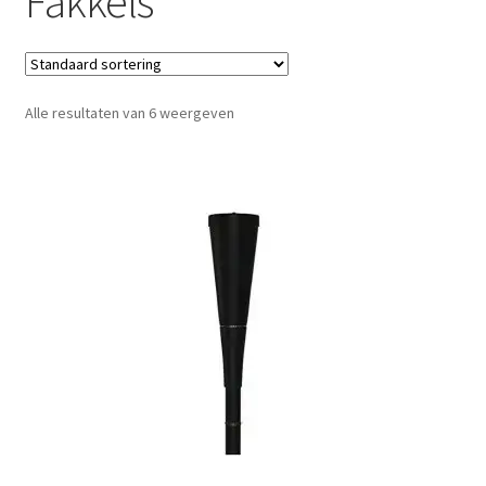
Fakkels
Gietijzer kookgerei
Glowbus
Alle resultaten van 6 weergeven
Houe Meubels
Kookboeken
Pizzaovens
PLA.NET outdoor kitchen
Verlichting
Weltevree