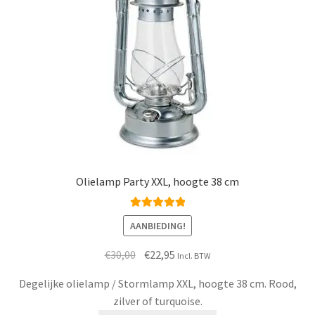
Olielamp Party XXL, hoogte 38 cm
Waardering
AANBIEDING!
5.00
uit 5
Oorspronkelijke
Huidige
€
30,00
€
22,95
Incl. BTW
prijs
prijs
Degelijke olielamp / Stormlamp XXL, hoogte 38 cm. Rood,
was:
is:
zilver of turquoise.
€30,00.
€22,95.