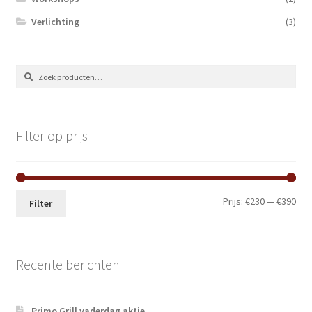
Verlichting
(3)
Zoeken
Zoeken
naar:
Filter op prijs
Min.
Max
Prijs:
€230
—
€390
Filter
prij
prij
Recente berichten
Primo Grill vaderdag aktie