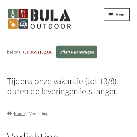
Menu
Home
bel ons:
+31 06-51132330
Subme
Webshop
uitvou
Barbecue BBQ
Tijdens onze vakantie (tot 13/8)
Tuinhaarden
duren de leveringen iets langer.
Ecofan
Home
Verlichting
Fakkels
Forged Messen