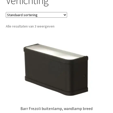
Verlichting
Gietijzer kookgerei
Glowbus
Alle resultaten van 3 weergeven
Houe Meubels
Kookboeken
Pizzaovens
PLA.NET outdoor kitchen
Verlichting
Weltevree
Barr Frezoli buitenlamp, wandlamp breed