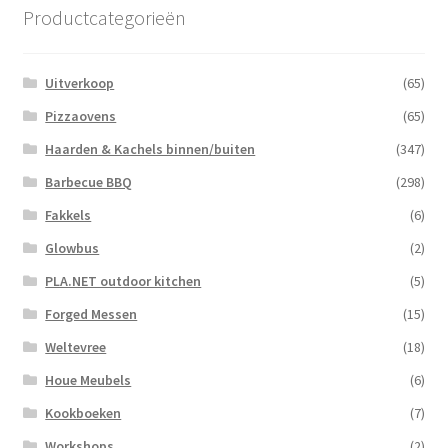
Productcategorieën
Uitverkoop
(65)
Pizzaovens
(65)
Haarden & Kachels binnen/buiten
(347)
Barbecue BBQ
(298)
Fakkels
(6)
Glowbus
(2)
PLA.NET outdoor kitchen
(5)
Forged Messen
(15)
Weltevree
(18)
Houe Meubels
(6)
Kookboeken
(7)
Workshops
(2)