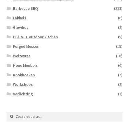
Barbecue BBQ
(298)
Fakkels
(6)
Glowbus
(2)
PLA.NET outdoor kitchen
(5)
Forged Messen
(15)
Weltevree
(18)
Houe Meubels
(6)
Kookboeken
(7)
Workshops
(2)
Verlichting
(3)
Zoeken
Zoeken
naar: