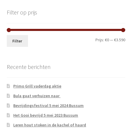
Filter op prijs
Min.
Max
Prijs:
€0
—
€3.590
Filter
prij
prij
Recente berichten
Primo Grill vaderdag aktie
Bula gaat verhuizen naar
Bevrijdingsfestival 5 mei 2024 Bussum
Het Gooi bevrijd 5 mei 2023 Bussum
Leren hout stoken in de kachel of haard