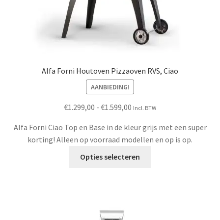
Alfa Forni Houtoven Pizzaoven RVS, Ciao
AANBIEDING!
Prijsklasse:
€
1.299,00
-
€
1.599,00
Incl. BTW
€1.299,00
Alfa Forni Ciao Top en Base in de kleur grijs met een super
tot
korting! Alleen op voorraad modellen en op is op.
€1.599,00
Dit
Opties selecteren
product
heeft
meerdere
variaties.
Deze