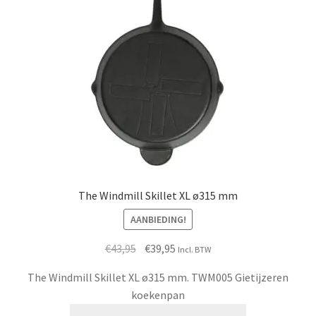
The Windmill Skillet XL ø315 mm
AANBIEDING!
Oorspronkelijke
Huidige
€
43,95
€
39,95
Incl. BTW
prijs
prijs
The Windmill Skillet XL ø315 mm. TWM005 Gietijzeren
was:
is:
koekenpan
€43,95.
€39,95.