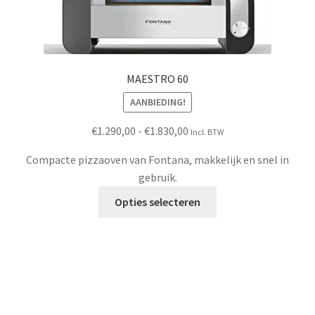
MAESTRO 60
AANBIEDING!
Prijsklasse:
€
1.290,00
-
€
1.830,00
Incl. BTW
€1.290,00
Compacte pizzaoven van Fontana, makkelijk en snel in
tot
gebruik.
€1.830,00
Dit
Opties selecteren
product
heeft
meerdere
variaties.
Deze
optie