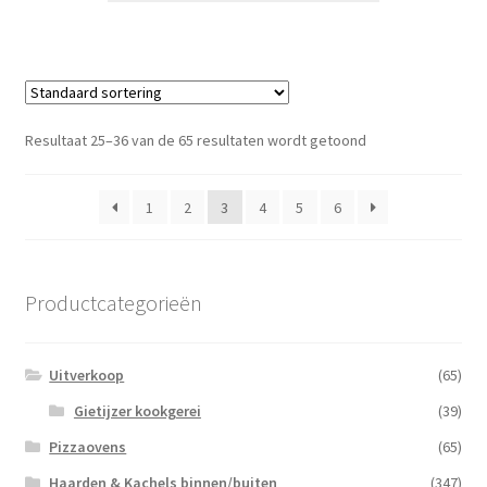
Resultaat 25–36 van de 65 resultaten wordt getoond
1
2
3
4
5
6
Productcategorieën
Uitverkoop
(65)
Gietijzer kookgerei
(39)
Pizzaovens
(65)
Haarden & Kachels binnen/buiten
(347)