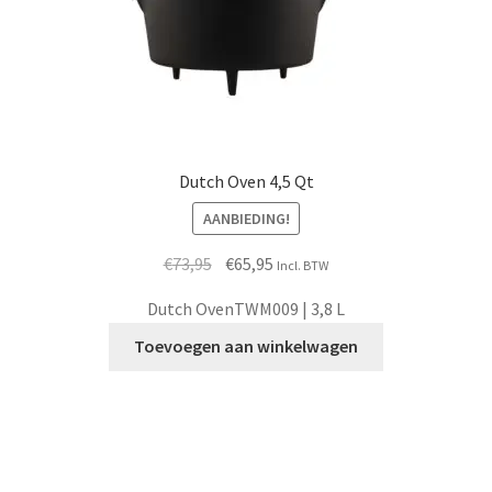
Dutch Oven 4,5 Qt
AANBIEDING!
Oorspronkelijke
Huidige
€
73,95
€
65,95
Incl. BTW
prijs
prijs
Dutch OvenTWM009 | 3,8 L
was:
is:
€73,95.
€65,95.
Toevoegen aan winkelwagen