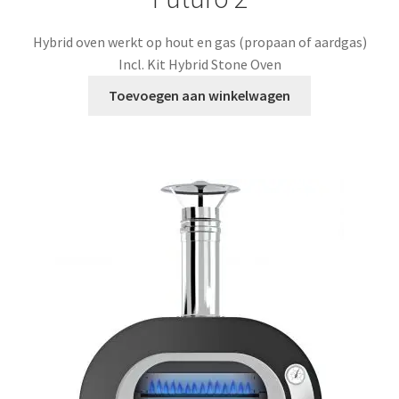
€4.299,00.
€3.590,00.
Hybrid oven werkt op hout en gas (propaan of aardgas)
Incl. Kit Hybrid Stone Oven
Toevoegen aan winkelwagen