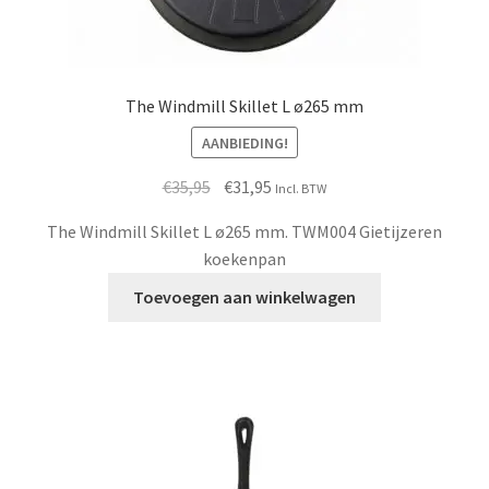
The Windmill Skillet L ø265 mm
AANBIEDING!
Oorspronkelijke
Huidige
€
35,95
€
31,95
Incl. BTW
prijs
prijs
The Windmill Skillet L ø265 mm. TWM004 Gietijzeren
was:
is:
koekenpan
€35,95.
€31,95.
Toevoegen aan winkelwagen