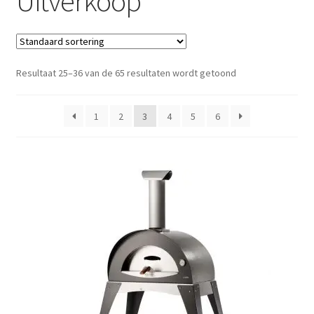
Uitverkoop
Resultaat 25–36 van de 65 resultaten wordt getoond
1
2
3
4
5
6