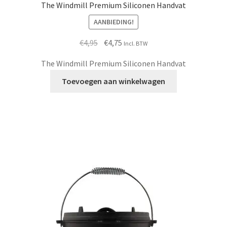
The Windmill Premium Siliconen Handvat
AANBIEDING!
Oorspronkelijke
Huidige
€
4,95
€
4,75
Incl. BTW
prijs
prijs
The Windmill Premium Siliconen Handvat
was:
is:
€4,95.
€4,75.
Toevoegen aan winkelwagen