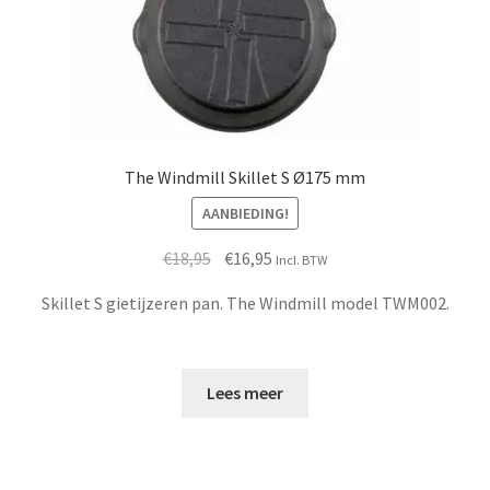
The Windmill Skillet S Ø175 mm
AANBIEDING!
Oorspronkelijke
Huidige
€
18,95
€
16,95
Incl. BTW
prijs
prijs
Skillet S gietijzeren pan. The Windmill model TWM002.
was:
is:
€18,95.
€16,95.
Lees meer