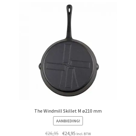
The Windmill Skillet M ø210 mm
AANBIEDING!
Oorspronkelijke
Huidige
€
26,95
€
24,95
Incl. BTW