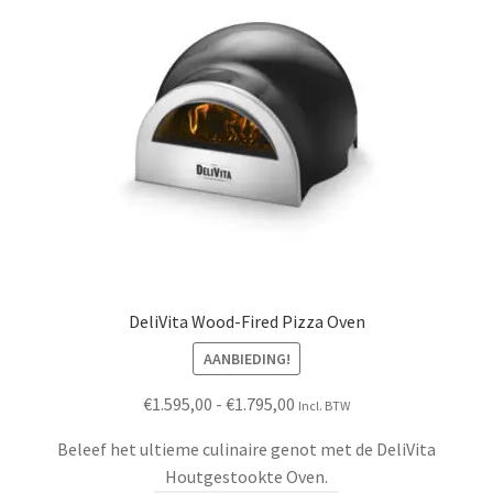
kan
gekozen
worden
op
de
productpagina
DeliVita Wood-Fired Pizza Oven
AANBIEDING!
Prijsklasse:
€
1.595,00
-
€
1.795,00
Incl. BTW
€1.595,00
Beleef het ultieme culinaire genot met de DeliVita
tot
Houtgestookte Oven.
€1.795,00