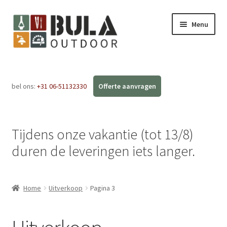
Menu
Home
bel ons:
+31 06-51132330
Subme
Webshop
uitvou
Workshops
Tijdens onze vakantie (tot 13/8)
FAQ
duren de leveringen iets langer.
Blog
Home
Uitverkoop
Pagina 3
Contact