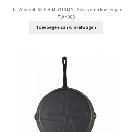
prijs
prijs
The Windmill Skillet M ø210 MM . Gietijzeren koekenpan
was:
is:
TWM003
€26,95.
€24,95.
Toevoegen aan winkelwagen