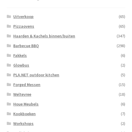
Uitverkoop
(65)
Pizzaovens
(65)
Haarden & Kachels binnen/buiten
(347)
Barbecue BBQ
(298)
Fakkels
(6)
Glowbus
(2)
PLA.NET outdoor kitchen
(5)
Forged Messen
(15)
Weltevree
(18)
Houe Meubels
(6)
Kookboeken
(7)
Workshops
(2)