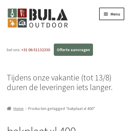
Menu
Home
bel ons:
+31 06-51132330
Subme
Webshop
uitvou
Workshops
Tijdens onze vakantie (tot 13/8)
FAQ
duren de leveringen iets langer.
Blog
Home
Producten getagged “bakplaat xl 400”
Contact