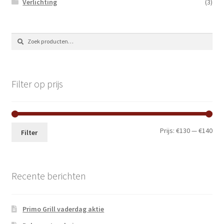
Verlichting
(3)
Zoeken
Zoeken
naar:
Filter op prijs
Min.
Max
Prijs:
€130
—
€140
Filter
prij
prij
Recente berichten
Primo Grill vaderdag aktie