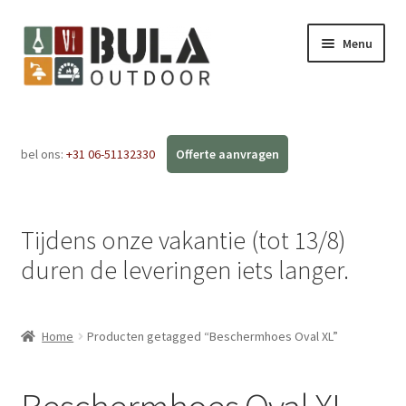
Menu
Home
bel ons:
+31 06-51132330
Subme
Webshop
uitvou
Workshops
Tijdens onze vakantie (tot 13/8)
FAQ
duren de leveringen iets langer.
Blog
Home
Producten getagged “Beschermhoes Oval XL”
Contact