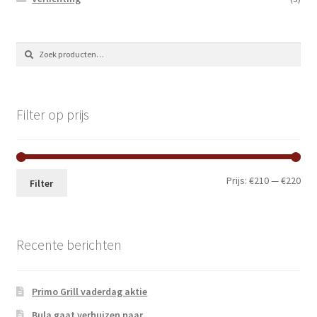
Zoeken
Zoeken
naar:
Filter op prijs
Min.
Max
Prijs:
€210
—
€220
Filter
prij
prij
Recente berichten
Primo Grill vaderdag aktie
Bula gaat verhuizen naar