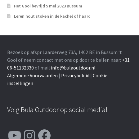
Het Gooi bevrijd 5 mei 2023 Bussum
Leren hout stoken in de kachel of haard
Bezoek op afspr Laarderweg 73A, 1402 BE in Bussum ‘t
Gooi of neem contact met ons op door te bellen naar:
+31
06-51132330
of mail
info@bulaoutdoor.nl
.
Algemene Voorwaarden
|
Privacybeleid
|
Cookie
instellingen
Volg Bula Outdoor op social media!
YouTube
Instagram
Facebook