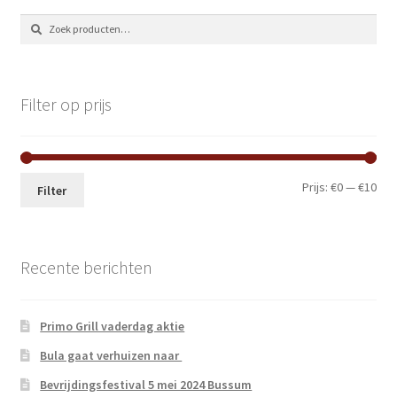
Zoeken
Zoeken
naar:
Filter op prijs
Min.
Max
Prijs:
€0
—
€10
Filter
prij
prij
Recente berichten
Primo Grill vaderdag aktie
Bula gaat verhuizen naar
Bevrijdingsfestival 5 mei 2024 Bussum