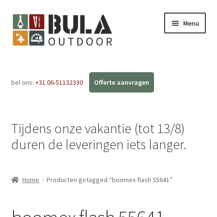
Menu
Home
bel ons:
+31 06-51132330
Subme
Webshop
uitvou
Workshops
Tijdens onze vakantie (tot 13/8)
FAQ
duren de leveringen iets langer.
Blog
Home
Producten getagged “boomex flash 55641”
Contact