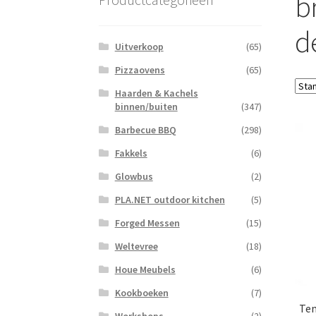
b
d
Uitverkoop
(65)
Pizzaovens
(65)
Haarden & Kachels
binnen/buiten
(347)
Barbecue BBQ
(298)
Fakkels
(6)
Glowbus
(2)
PLA.NET outdoor kitchen
(5)
Forged Messen
(15)
Weltevree
(18)
Houe Meubels
(6)
Kookboeken
(7)
Tem
Workshops
(2)