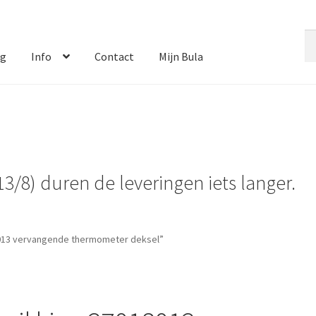
Zo
Zo
na
og
Info
Contact
Mijn Bula
13/8) duren de leveringen iets langer.
8013 vervangende thermometer deksel”