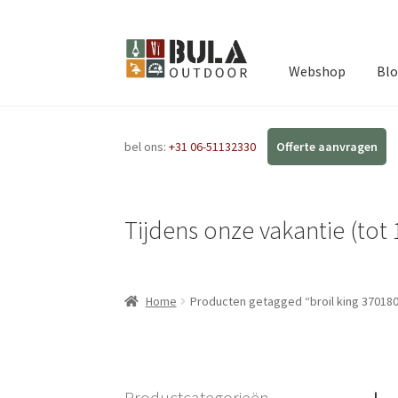
Webshop
Bl
bel ons:
+31 06-51132330
Tijdens onze vakantie (tot 
Home
Producten getagged “broil king 3701
Productcategorieën