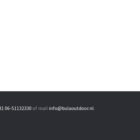
31 06-51132330
of mail
info@bulaoutdoor.nl
.