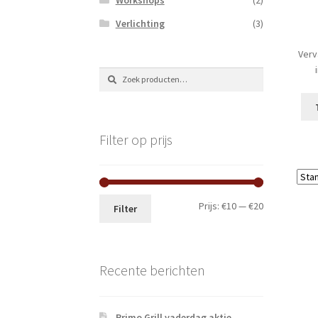
Verlichting
(3)
Verv
Zoeken
Zoeken
naar:
Filter op prijs
Min.
Max.
Prijs:
€10
—
€20
Filter
prijs
prijs
Recente berichten
Primo Grill vaderdag aktie