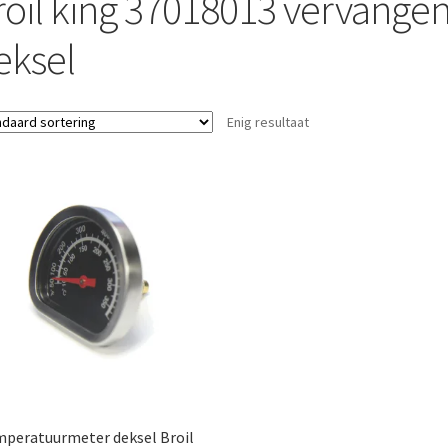
roil king 37018013 vervang
eksel
Enig resultaat
peratuurmeter deksel Broil