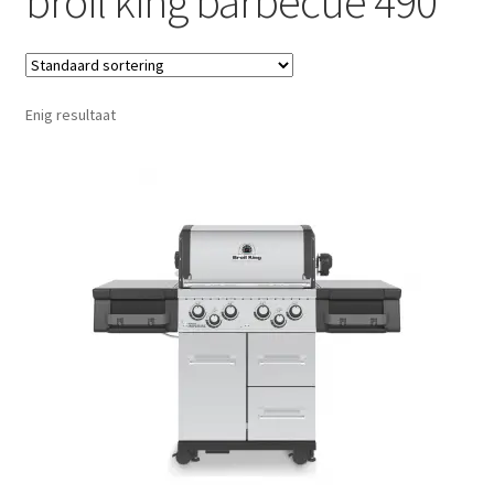
broil king barbecue 490
Enig resultaat