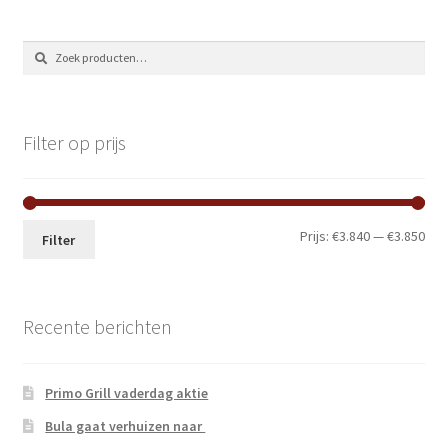
Zoeken
Zoeken
naar:
Filter op prijs
Min.
Max
Prijs:
€3.840
—
€3.850
Filter
prij
prij
Recente berichten
Primo Grill vaderdag aktie
Bula gaat verhuizen naar