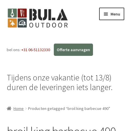
Menu
Home
bel ons:
+31 06-51132330
Subme
Webshop
uitvou
Workshops
Tijdens onze vakantie (tot 13/8)
FAQ
duren de leveringen iets langer.
Blog
Home
Producten getagged “broil king barbecue 490”
Contact