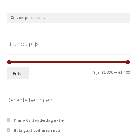
Zoeken
Zoeken
naar:
Filter op prijs
Min.
Max
Prijs:
€1.390
—
€1.400
Filter
prij
prij
Recente berichten
Primo Grill vaderdag aktie
Bula gaat verhuizen naar