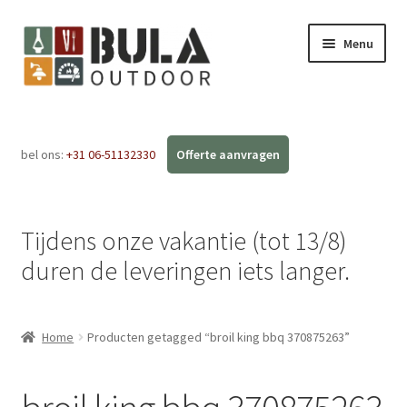
Menu
Home
bel ons:
+31 06-51132330
Subme
Webshop
uitvou
Workshops
Tijdens onze vakantie (tot 13/8)
FAQ
duren de leveringen iets langer.
Blog
Home
Producten getagged “broil king bbq 370875263”
Contact