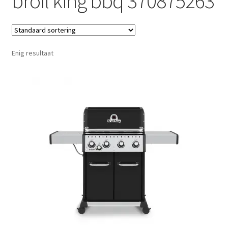
broil king bbq 370875263
Enig resultaat