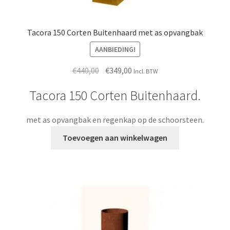
Tacora 150 Corten Buitenhaard met as opvangbak
AANBIEDING!
Oorspronkelijke
Huidige
€
440,00
€
349,00
Incl. BTW
prijs
prijs
Tacora 150 Corten Buitenhaard.
was:
is:
€440,00.
€349,00.
met as opvangbak en regenkap op de schoorsteen.
Toevoegen aan winkelwagen