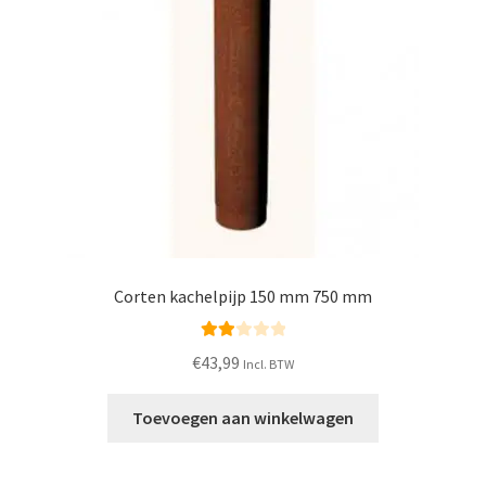
Corten kachelpijp 150 mm 750 mm
Waar
€
43,99
Incl. BTW
derin
g
Toevoegen aan winkelwagen
2.00
uit 5