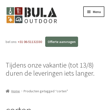
Menu
Home
bel ons:
+31 06-51132330
Subme
Webshop
uitvou
Workshops
Tijdens onze vakantie (tot 13/8)
FAQ
duren de leveringen iets langer.
Blog
Home
Producten getagged “corten”
Contact