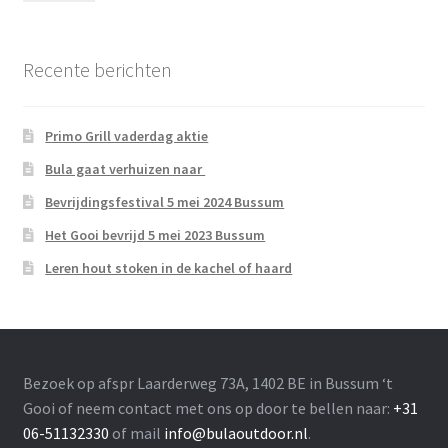
prij
prij
Recente berichten
Primo Grill vaderdag aktie
Bula gaat verhuizen naar
Bevrijdingsfestival 5 mei 2024 Bussum
Het Gooi bevrijd 5 mei 2023 Bussum
Leren hout stoken in de kachel of haard
Bezoek op afspr Laarderweg 73A, 1402 BE in Bussum ‘t
Gooi of neem contact met ons op door te bellen naar:
+31
06-51132330
of mail
info@bulaoutdoor.nl
.