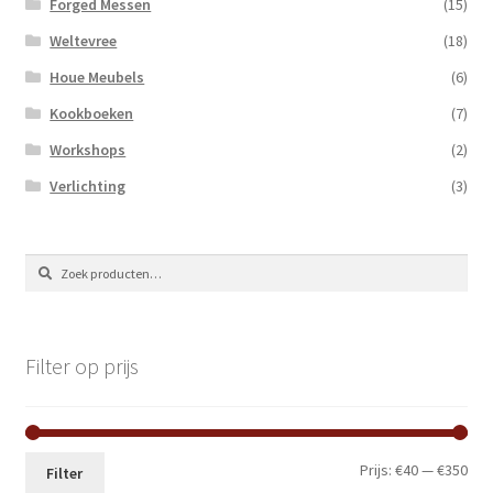
Forged Messen
(15)
Weltevree
(18)
Houe Meubels
(6)
Kookboeken
(7)
Workshops
(2)
Verlichting
(3)
Zoeken
Zoeken
naar:
Filter op prijs
Min.
Max
Prijs:
€40
—
€350
Filter