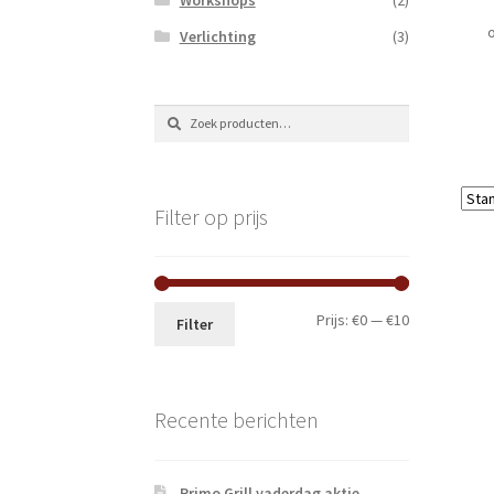
Verlichting
(3)
Zoeken
Zoeken
naar:
Filter op prijs
Min.
Max.
Prijs:
€0
—
€10
Filter
prijs
prijs
Recente berichten
Primo Grill vaderdag aktie