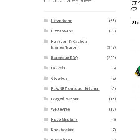
g
Uitverkoop
(65)
Pizzaovens
(65)
Haarden & Kachels
binnen/buiten
(347)
Barbecue BBQ
(298)
Fakkels
(6)
Glowbus
(2)
PLA.NET outdoor kitchen
(5)
Forged Messen
(15)
Weltevree
(18)
Houe Meubels
(6)
Kookboeken
(7)
Workshops
(2)