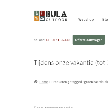
Webshop
Bl
bel ons:
+31 06-51132330
Tijdens onze vakantie (tot 
Home
Producten getagged “groen haardblok
Productcategorieën