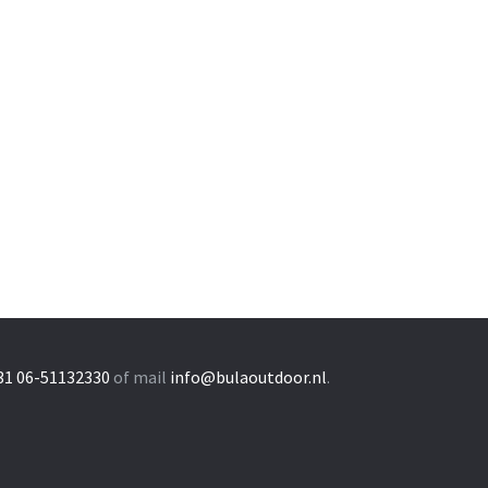
31 06-51132330
of mail
info@bulaoutdoor.nl
.