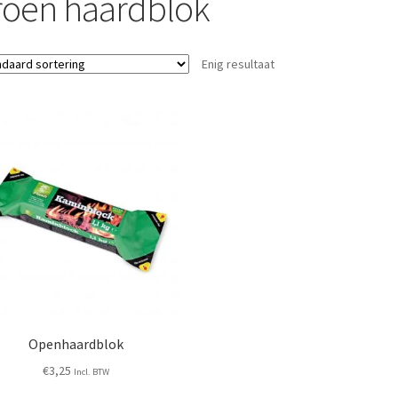
roen haardblok
Enig resultaat
Openhaardblok
€
3,25
Incl. BTW