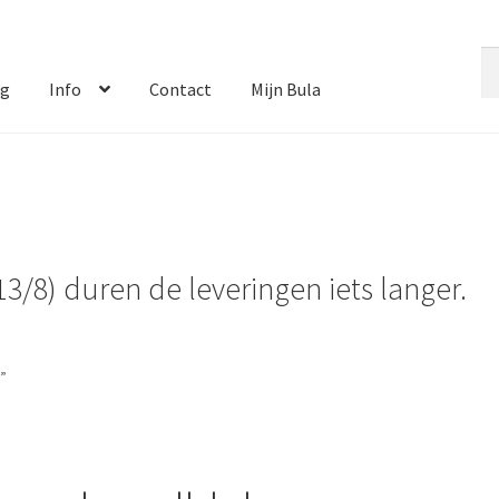
Zo
Zo
na
og
Info
Contact
Mijn Bula
13/8) duren de leveringen iets langer.
”