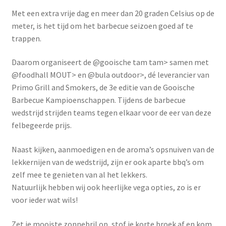
Met een extra vrije dag en meer dan 20 graden Celsius op de
meter, is het tijd om het barbecue seizoen goed af te
trappen.
Daarom organiseert de @gooische tam tam> samen met
@foodhall MOUT> en @bula outdoor>, dé leverancier van
Primo Grill and Smokers, de 3e editie van de Gooische
Barbecue Kampioenschappen. Tijdens de barbecue
wedstrijd strijden teams tegen elkaar voor de eer van deze
felbegeerde prijs.
Naast kijken, aanmoedigen en de aroma’s opsnuiven van de
lekkernijen van de wedstrijd, zijn er ook aparte bbq’s om
zelf mee te genieten van al het lekkers.
Natuurlijk hebben wij ook heerlijke vega opties, zo is er
voor ieder wat wils!
Zet je mooiste zonnebril op, stof je korte broek af en kom