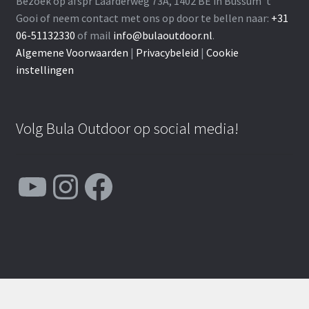
Bezoek op afspr Laarderweg 73A, 1402 BE in Bussum ‘t
Gooi of neem contact met ons op door te bellen naar:
+31
06-51132330
of mail
info@bulaoutdoor.nl
.
Algemene Voorwaarden
|
Privacybeleid
|
Cookie
instellingen
Volg Bula Outdoor op social media!
YouTube
Instagram
Facebook