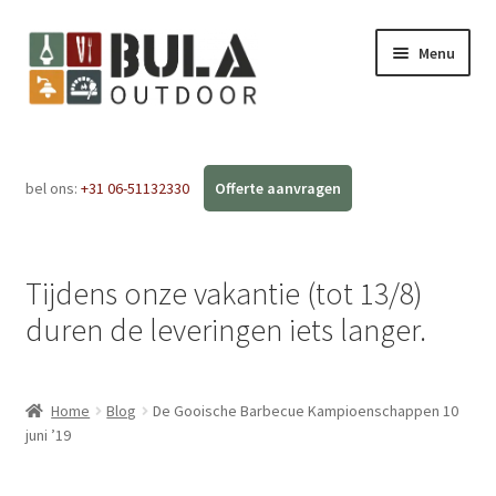
Menu
Home
bel ons:
+31 06-51132330
Subme
Webshop
uitvou
Workshops
Tijdens onze vakantie (tot 13/8)
FAQ
duren de leveringen iets langer.
Blog
Home
Blog
De Gooische Barbecue Kampioenschappen 10
Contact
juni ’19