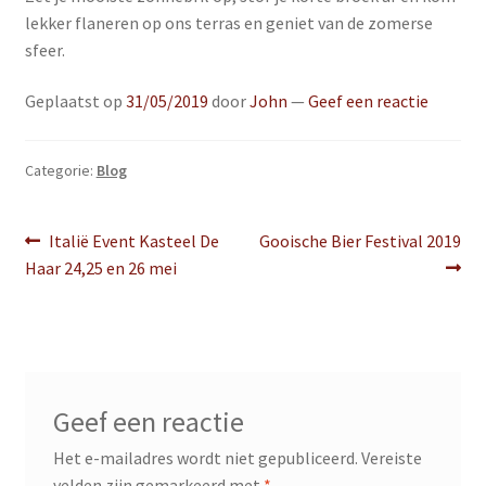
lekker flaneren op ons terras en geniet van de zomerse
sfeer.
Geplaatst op
31/05/2019
door
John
—
Geef een reactie
Categorie:
Blog
Berichtnavigatie
Vorig
Volgend
Italië Event Kasteel De
Gooische Bier Festival 2019
bericht:
bericht:
Haar 24,25 en 26 mei
Geef een reactie
Het e-mailadres wordt niet gepubliceerd.
Vereiste
velden zijn gemarkeerd met
*