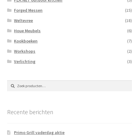
Forged Messen
(15)
Weltevree
(18)
Houe Meubels
(6)
Kookboeken
(7)
Workshops
(2)
Verlichting
(3)
Zoeken
Zoeken
naar:
Recente berichten
Primo Grill vaderdag aktie