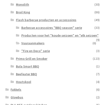
Monolith
(30)
Broil King
(86)
Flash barbecue producten en accessoires
(49)
Barbecue accessoires "BBQ season" serie
(33)
Producten voor het "koude seizoen" en "elk seizoen"
(9)
Vuuraanmakers
(6)
"Fire en Deco" serie
(3)
Primo Grill en Smoker
(123)
Bula Smart BBQ
(1)
Beefeater BBQ
(7)
Houtskool
(4)
Fakkels
(6)
Glowbus
(2)
PLA.NET outdoor kitchen
(5)