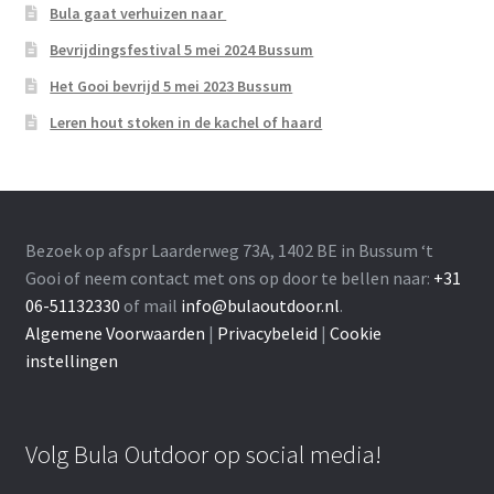
Bula gaat verhuizen naar
Bevrijdingsfestival 5 mei 2024 Bussum
Het Gooi bevrijd 5 mei 2023 Bussum
Leren hout stoken in de kachel of haard
Bezoek op afspr Laarderweg 73A, 1402 BE in Bussum ‘t
Gooi of neem contact met ons op door te bellen naar:
+31
06-51132330
of mail
info@bulaoutdoor.nl
.
Algemene Voorwaarden
|
Privacybeleid
|
Cookie
instellingen
Volg Bula Outdoor op social media!