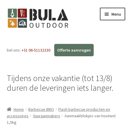
Menu
Home
bel ons:
+31 06-51132330
Subme
Webshop
uitvou
Workshops
Tijdens onze vakantie (tot 13/8)
FAQ
duren de leveringen iets langer.
Blog
Home
Barbecue BBQ
Flash barbecue producten en
Contact
accessoires
Vuuraanmakers
Aanmaakblokjes van houtwol
1,5kg