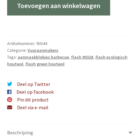
houtwol
Toevoegen aan winkelwagen
1,5kg
aantal
Artikelnummer:
90344
Categorie:
Vuuraanmakers
Tags:
aanmaakblokjes barbecue
,
flash 90328
,
flash ecologisch
houtwol
,
flash green houtwol
Deel op Twitter
Deel op Facebook
Pin dit product
Deel via e-mail
Beschrijving