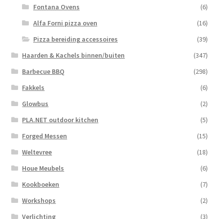
Fontana Ovens
(6)
Alfa Forni pizza oven
(16)
Pizza bereiding accessoires
(39)
Haarden & Kachels binnen/buiten
(347)
Barbecue BBQ
(298)
Fakkels
(6)
Glowbus
(2)
PLA.NET outdoor kitchen
(5)
Forged Messen
(15)
Weltevree
(18)
Houe Meubels
(6)
Kookboeken
(7)
Workshops
(2)
Verlichting
(3)