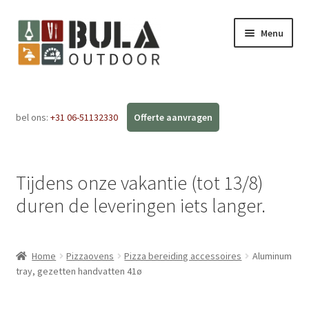
Menu
Home
bel ons:
+31 06-51132330
Subme
Webshop
uitvou
Workshops
Tijdens onze vakantie (tot 13/8)
FAQ
duren de leveringen iets langer.
Blog
Home
Pizzaovens
Pizza bereiding accessoires
Aluminum
Contact
tray, gezetten handvatten 41ø