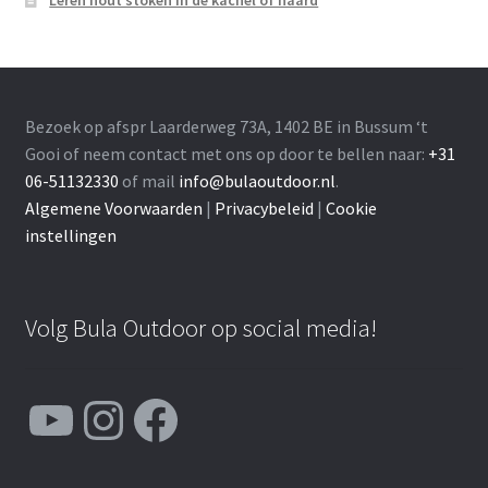
Leren hout stoken in de kachel of haard
Bezoek op afspr Laarderweg 73A, 1402 BE in Bussum ‘t
Gooi of neem contact met ons op door te bellen naar:
+31
06-51132330
of mail
info@bulaoutdoor.nl
.
Algemene Voorwaarden
|
Privacybeleid
|
Cookie
instellingen
Volg Bula Outdoor op social media!
YouTube
Instagram
Facebook