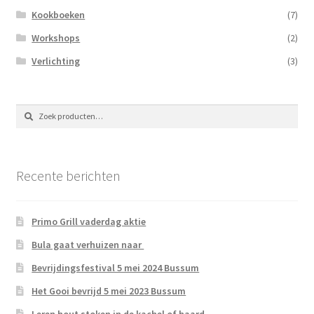
Kookboeken
(7)
Workshops
(2)
Verlichting
(3)
Zoeken
Zoeken
naar:
Recente berichten
Primo Grill vaderdag aktie
Bula gaat verhuizen naar
Bevrijdingsfestival 5 mei 2024 Bussum
Het Gooi bevrijd 5 mei 2023 Bussum