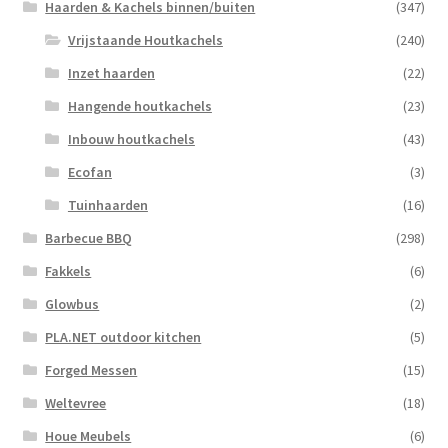
Haarden & Kachels binnen/buiten
(347)
Vrijstaande Houtkachels
(240)
Inzet haarden
(22)
Hangende houtkachels
(23)
Inbouw houtkachels
(43)
Ecofan
(3)
Tuinhaarden
(16)
Barbecue BBQ
(298)
Fakkels
(6)
Glowbus
(2)
PLA.NET outdoor kitchen
(5)
Forged Messen
(15)
Weltevree
(18)
Houe Meubels
(6)