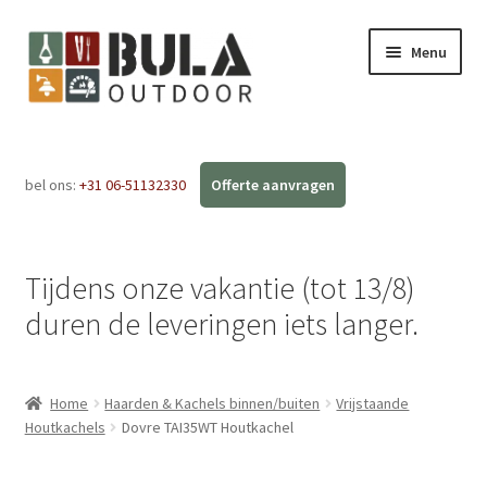
Menu
Home
bel ons:
+31 06-51132330
Subme
Webshop
uitvou
Workshops
Tijdens onze vakantie (tot 13/8)
FAQ
duren de leveringen iets langer.
Blog
Home
Haarden & Kachels binnen/buiten
Vrijstaande
Contact
Houtkachels
Dovre TAI35WT Houtkachel