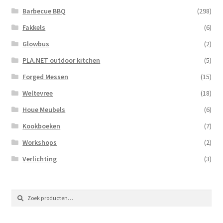
Barbecue BBQ
(298)
Fakkels
(6)
Glowbus
(2)
PLA.NET outdoor kitchen
(5)
Forged Messen
(15)
Weltevree
(18)
Houe Meubels
(6)
Kookboeken
(7)
Workshops
(2)
Verlichting
(3)
Zoeken
Zoeken
naar: