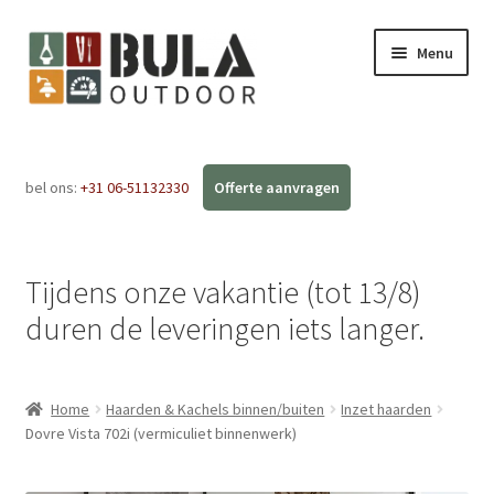
Menu
Home
bel ons:
+31 06-51132330
Subme
Webshop
uitvou
Workshops
Tijdens onze vakantie (tot 13/8)
FAQ
duren de leveringen iets langer.
Blog
Home
Haarden & Kachels binnen/buiten
Inzet haarden
Contact
Dovre Vista 702i (vermiculiet binnenwerk)