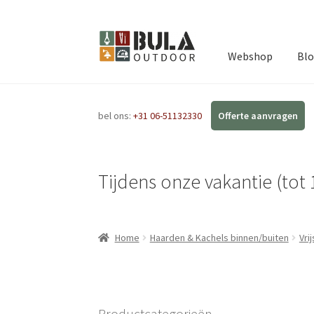
Webshop
Bl
bel ons:
+31 06-51132330
Tijdens onze vakantie (tot 
Home
Haarden & Kachels binnen/buiten
Vri
Productcategorieën