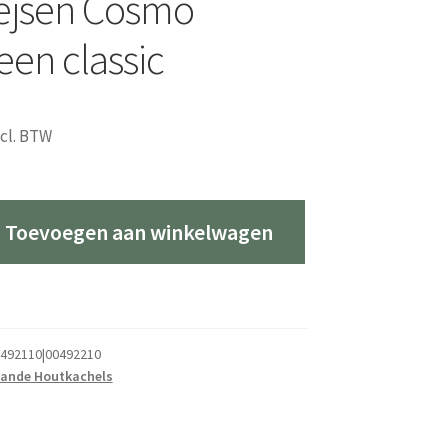
ejsen Cosmo
een classic
ncl. BTW
Toevoegen aan winkelwagen
492110|00492210
aande Houtkachels