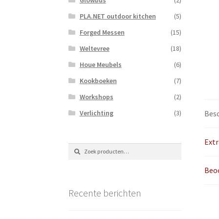
PLA.NET outdoor kitchen
(5)
Forged Messen
(15)
Weltevree
(18)
Houe Meubels
(6)
Kookboeken
(7)
Workshops
(2)
Verlichting
(3)
Besc
Extr
Zoeken
Zoeken
naar:
Beoo
Recente berichten