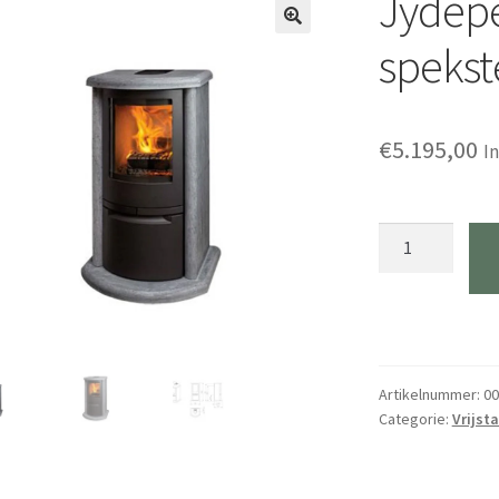
Jydep
spekst
€
5.195,00
I
Jydepejsen
Cosmo
speksteen
classic
aantal
Artikelnummer:
00
Categorie:
Vrijst