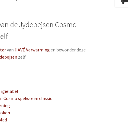
van de Jydepejsen Cosmo
elf
ter
van
HAVÉ Verwarming
en bewonder deze
depejsen
zelf
rgielabel
en Cosmo speksteen classic
ening
token
blad