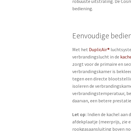
robuuste uitstraling. De Cos
bediening.
Eenvoudige bedie
Met het
DuplicAir®
luchtsyst
verbrandingslucht in de
kach
zorgt voor de primaire en se
verbrandingskamer is bekleed
tegen een directe blootstell
isoleren de verbrandingskam
verbrandingstemperatuur, be
daarvan, een betere prestati
Let op:
Indien de kachel aan d
afdekplaatje (meerprijs, zie e
rookgasaansluiting boven no