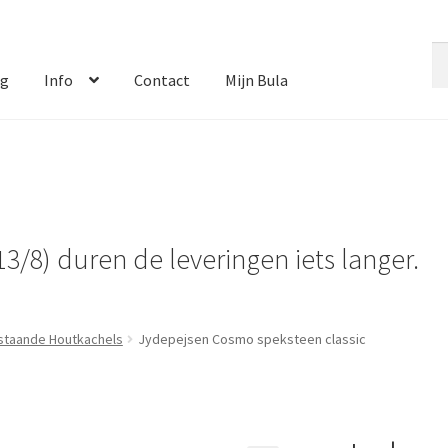
Zo
Zo
na
og
Info
Contact
Mijn Bula
13/8) duren de leveringen iets langer.
jstaande Houtkachels
Jydepejsen Cosmo speksteen classic