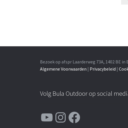
Bezoek op afspr Laarderweg 73A, 1402 BE in 
Algemene Voorwaarden
|
Privacybeleid
|
Cook
Volg Bula Outdoor op social medi
YouTube
Instagram
Facebook