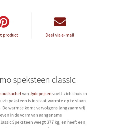
it product
Deel via e-mail
mo speksteen classic
houtkachel
van
Jydepejsen
voelt zich thuis in
ikivi speksteen is in staat warmte op te slaan
en. De warmte komt vervolgens langzaam vrij
geven in de vorm van aangename
assic Speksteen weegt 377 kg, en heeft een