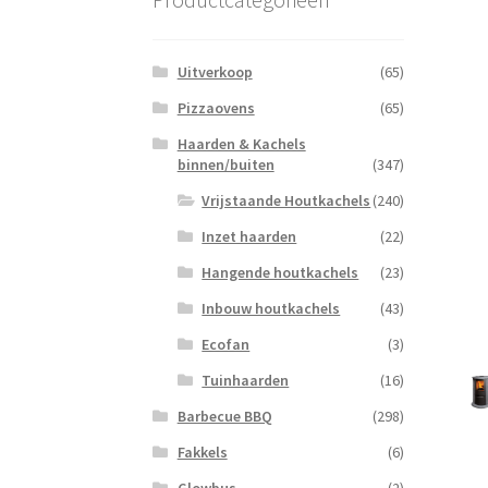
Uitverkoop
(65)
Pizzaovens
(65)
Haarden & Kachels
binnen/buiten
(347)
Vrijstaande Houtkachels
(240)
Inzet haarden
(22)
Hangende houtkachels
(23)
Inbouw houtkachels
(43)
Ecofan
(3)
Tuinhaarden
(16)
Barbecue BBQ
(298)
Fakkels
(6)
Glowbus
(2)