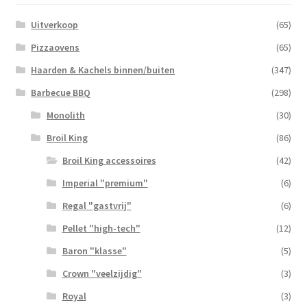
Uitverkoop
(65)
Pizzaovens
(65)
Haarden & Kachels binnen/buiten
(347)
Barbecue BBQ
(298)
Monolith
(30)
Broil King
(86)
Broil King accessoires
(42)
Imperial "premium"
(6)
Regal "gastvrij"
(6)
Pellet "high-tech"
(12)
Baron "klasse"
(5)
Crown "veelzijdig"
(3)
Royal
(3)