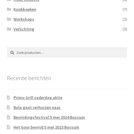
Kookboeken
(7)
Workshops
(2)
Verlichting
(3)
Zoeken
Zoeken
naar:
Recente berichten
Primo Grill vaderdag aktie
Bula gaat verhuizen naar
Bevrijdingsfestival 5 mei 2024 Bussum
Het Gooi bevrijd 5 mei 2023 Bussum