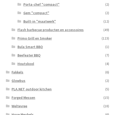
Porta-chef "compact"
(2)
Gem "compact"
(2)
Built-in "maatwerk"
(12)
Flash barbecue producten en accessoires
(49)
Primo Grill en Smoker
(123)
Bula Smart BBQ
(1)
Beefeater BBQ
(7)
Houtskool
(4)
Fakkels
(6)
Glowbus
(2)
PLA.NET outdoor kitchen
(5)
Forged Messen
(15)
Weltevree
(18)
Houe Meubels
(6)