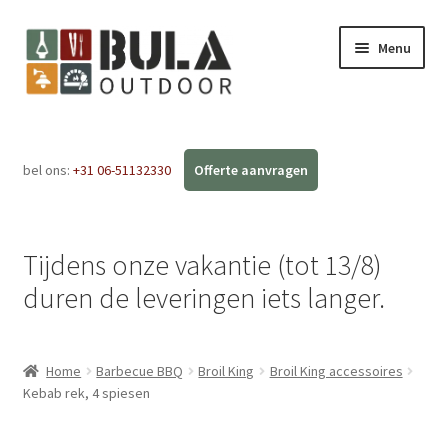
Menu
Home
bel ons:
+31 06-51132330
Subme
Webshop
uitvou
Workshops
Tijdens onze vakantie (tot 13/8)
FAQ
duren de leveringen iets langer.
Blog
Home
Barbecue BBQ
Broil King
Broil King accessoires
Contact
Kebab rek, 4 spiesen