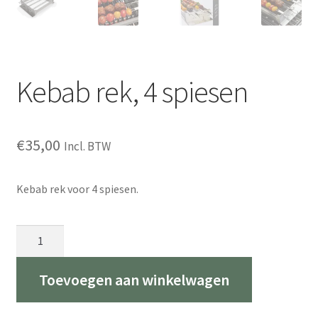
Kebab rek, 4 spiesen
€
35,00
Incl. BTW
Kebab rek voor 4 spiesen.
Kebab
rek,
4
Toevoegen aan winkelwagen
spiesen
aantal