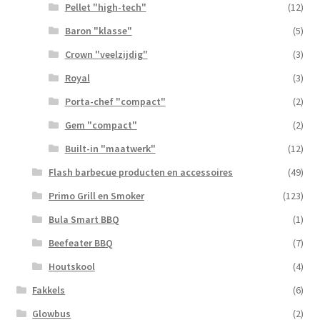
Pellet "high-tech"
(12)
Baron "klasse"
(5)
Crown "veelzijdig"
(3)
Royal
(3)
Porta-chef "compact"
(2)
Gem "compact"
(2)
Built-in "maatwerk"
(12)
Flash barbecue producten en accessoires
(49)
Primo Grill en Smoker
(123)
Bula Smart BBQ
(1)
Beefeater BBQ
(7)
Houtskool
(4)
Fakkels
(6)
Glowbus
(2)