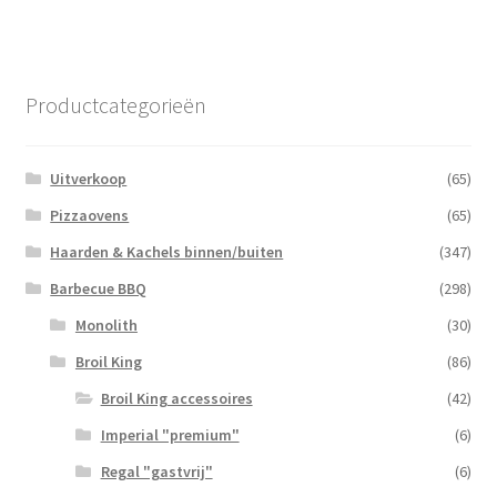
Productcategorieën
Uitverkoop
(65)
Pizzaovens
(65)
Haarden & Kachels binnen/buiten
(347)
Barbecue BBQ
(298)
Monolith
(30)
Broil King
(86)
Broil King accessoires
(42)
Imperial "premium"
(6)
Regal "gastvrij"
(6)