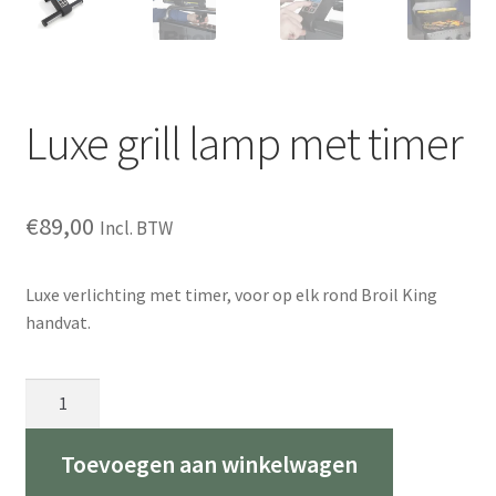
Luxe grill lamp met timer
€
89,00
Incl. BTW
Luxe verlichting met timer, voor op elk rond Broil King
handvat.
Luxe
grill
lamp
Toevoegen aan winkelwagen
met