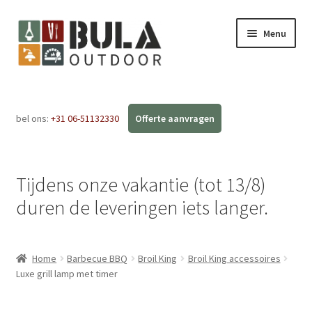
Menu
Home
bel ons:
+31 06-51132330
Subme
Webshop
uitvou
Workshops
Tijdens onze vakantie (tot 13/8)
FAQ
duren de leveringen iets langer.
Blog
Home
Barbecue BBQ
Broil King
Broil King accessoires
Contact
Luxe grill lamp met timer