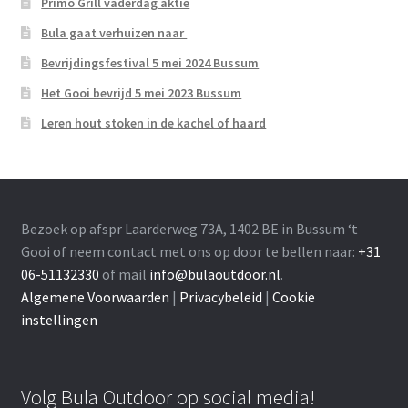
Primo Grill vaderdag aktie
Bula gaat verhuizen naar
Bevrijdingsfestival 5 mei 2024 Bussum
Het Gooi bevrijd 5 mei 2023 Bussum
Leren hout stoken in de kachel of haard
Bezoek op afspr Laarderweg 73A, 1402 BE in Bussum ‘t
Gooi of neem contact met ons op door te bellen naar:
+31
06-51132330
of mail
info@bulaoutdoor.nl
.
Algemene Voorwaarden
|
Privacybeleid
|
Cookie
instellingen
Volg Bula Outdoor op social media!