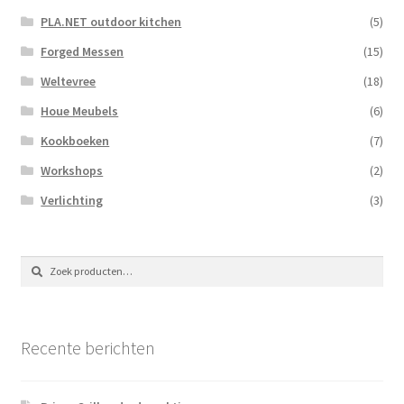
PLA.NET outdoor kitchen
(5)
Forged Messen
(15)
Weltevree
(18)
Houe Meubels
(6)
Kookboeken
(7)
Workshops
(2)
Verlichting
(3)
Zoeken
Zoeken
naar:
Recente berichten