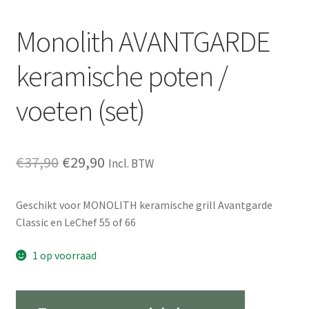
Monolith AVANTGARDE
keramische poten /
voeten (set)
Oorspronkelijke
Huidige
€
37,90
€
29,90
Incl. BTW
prijs
prijs
Geschikt voor MONOLITH keramische grill Avantgarde
was:
is:
Classic en LeChef 55 of 66
€37,90.
€29,90.
1 op voorraad
Monolith