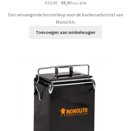
Oorspronkelijke
Huidige
€
13,90
€
8,90
Incl. BTW
prijs
prijs
Een vervangende borstelkop voor de barbecueborstel van
was:
is:
Monolith.
€13,90.
€8,90.
Toevoegen aan winkelwagen