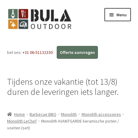
Menu
Home
bel ons:
+31 06-51132330
Subme
Webshop
uitvou
Workshops
Tijdens onze vakantie (tot 13/8)
FAQ
duren de leveringen iets langer.
Blog
Home
Barbecue BBQ
Monolith
Monolith accessoires
Contact
Monolith LeChef
Monolith AVANTGARDE keramische poten /
voeten (set)