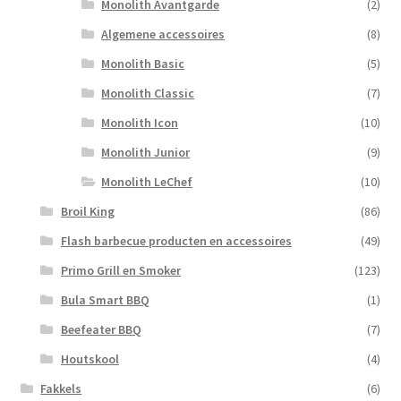
Monolith Avantgarde
(2)
Algemene accessoires
(8)
Monolith Basic
(5)
Monolith Classic
(7)
Monolith Icon
(10)
Monolith Junior
(9)
Monolith LeChef
(10)
Broil King
(86)
Flash barbecue producten en accessoires
(49)
Primo Grill en Smoker
(123)
Bula Smart BBQ
(1)
Beefeater BBQ
(7)
Houtskool
(4)
Fakkels
(6)