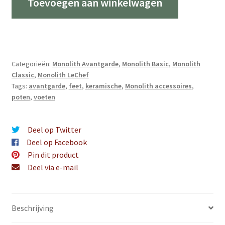
Toevoegen aan winkelwagen
AVANTGARDE
keramische
poten
/
voeten
Categorieën:
Monolith Avantgarde
,
Monolith Basic
,
Monolith
(set)
Classic
,
Monolith LeChef
aantal
Tags:
avantgarde
,
feet
,
keramische
,
Monolith accessoires
,
poten
,
voeten
Deel op Twitter
Deel op Facebook
Pin dit product
Deel via e-mail
Beschrijving