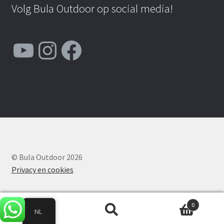
Volg Bula Outdoor op social media!
YouTube
Instagram
Facebook
© Bula Outdoor 2026
Privacy en cookies
0
NL
Zoeken
Zoeken