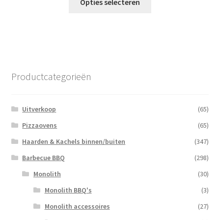
Opties selecteren
product
heeft
meerdere
variaties.
Deze
optie
Productcategorieën
kan
gekozen
worden
Uitverkoop
(65)
op
Pizzaovens
(65)
de
Haarden & Kachels binnen/buiten
(347)
productpagina
Barbecue BBQ
(298)
Monolith
(30)
Monolith BBQ's
(3)
Monolith accessoires
(27)