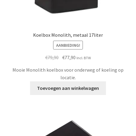
Koelbox Monolith, metaal 17liter
AANBIEDING!
Oorspronkelijke
Huidige
€
79,90
€
77,90
Incl. BTW
prijs
prijs
Mooie Monolith koelbox voor onderweg of koeling op
was:
is:
locatie.
€79,90.
€77,90.
Toevoegen aan winkelwagen