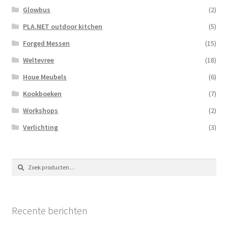
Glowbus
(2)
PLA.NET outdoor kitchen
(5)
Forged Messen
(15)
Weltevree
(18)
Houe Meubels
(6)
Kookboeken
(7)
Workshops
(2)
Verlichting
(3)
Zoeken
Zoeken
naar:
Recente berichten