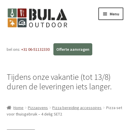
Menu
Home
bel ons:
+31 06-51132330
Subme
Webshop
uitvou
Workshops
Tijdens onze vakantie (tot 13/8)
FAQ
duren de leveringen iets langer.
Blog
Home
Pizzaovens
Pizza bereiding accessoires
Pizza set
Contact
voor thuisgebruik – 4 delig SET2