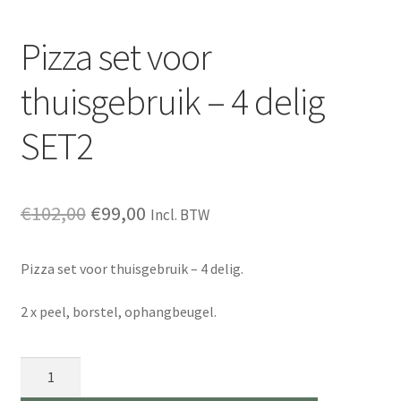
Pizza set voor
thuisgebruik – 4 delig
SET2
Oorspronkelijke
Huidige
€
102,00
€
99,00
Incl. BTW
prijs
prijs
Pizza set voor thuisgebruik – 4 delig.
was:
is:
€102,00.
€99,00.
2 x peel, borstel, ophangbeugel.
Pizza
set