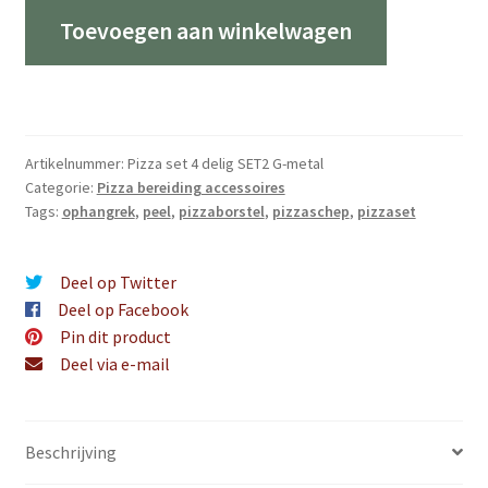
voor
Toevoegen aan winkelwagen
thuisgebruik
-
4
delig
SET2
Artikelnummer:
Pizza set 4 delig SET2 G-metal
aantal
Categorie:
Pizza bereiding accessoires
Tags:
ophangrek
,
peel
,
pizzaborstel
,
pizzaschep
,
pizzaset
Deel op Twitter
Deel op Facebook
Pin dit product
Deel via e-mail
Beschrijving