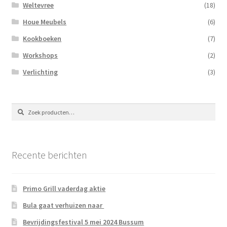
Weltevree
(18)
Houe Meubels
(6)
Kookboeken
(7)
Workshops
(2)
Verlichting
(3)
Zoeken
Zoeken
naar:
Recente berichten
Primo Grill vaderdag aktie
Bula gaat verhuizen naar
Bevrijdingsfestival 5 mei 2024 Bussum