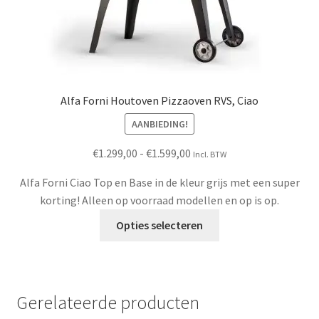
Alfa Forni Houtoven Pizzaoven RVS, Ciao
AANBIEDING!
Prijsklasse:
€
1.299,00
-
€
1.599,00
Incl. BTW
€1.299,00
Alfa Forni Ciao Top en Base in de kleur grijs met een super
tot
korting! Alleen op voorraad modellen en op is op.
€1.599,00
Dit
Opties selecteren
product
heeft
meerdere
variaties.
Gerelateerde producten
Deze