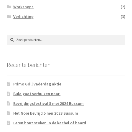
Workshops
(2)
Verlichting
(3)
Zoeken
Zoeken
naar:
Recente berichten
Primo Grill vaderdag aktie
Bula gaat verhuizen naar
Bevrijdingsfestival 5 mei 2024 Bussum
Het Gooi bevrijd 5 mei 2023 Bussum
Leren hout stoken in de kachel of haard