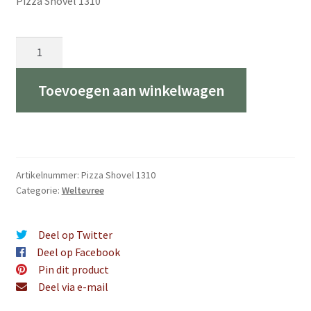
Pizza Shovel 1310
Weltevree
Pizza
schep
Toevoegen aan winkelwagen
met
houten
steel
|
Pizza
Artikelnummer:
Pizza Shovel 1310
Shovel
Categorie:
Weltevree
aantal
Deel op Twitter
Deel op Facebook
Pin dit product
Deel via e-mail