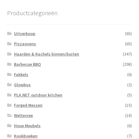
Productcategorieën
Uitverkoop
(65)
Pizzaovens
(65)
Haarden & Kachels binnen/buiten
(347)
Barbecue BBQ
(298)
Fakkels
(6)
Glowbus
(2)
PLA.NET outdoor kitchen
(5)
Forged Messen
(15)
Weltevree
(18)
Houe Meubels
(6)
Kookboeken
(7)