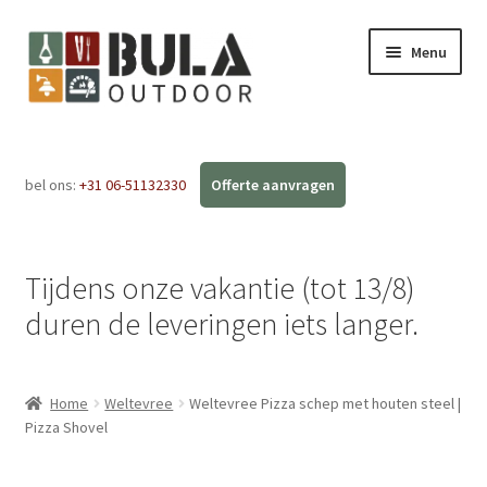
Menu
Home
bel ons:
+31 06-51132330
Subme
Webshop
uitvou
Workshops
Tijdens onze vakantie (tot 13/8)
FAQ
duren de leveringen iets langer.
Blog
Home
Weltevree
Weltevree Pizza schep met houten steel |
Contact
Pizza Shovel