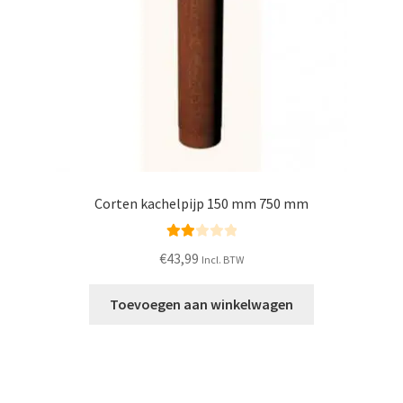
Corten kachelpijp 150 mm 750 mm
Waar
€
43,99
Incl. BTW
derin
g
Toevoegen aan winkelwagen
2.00
uit 5