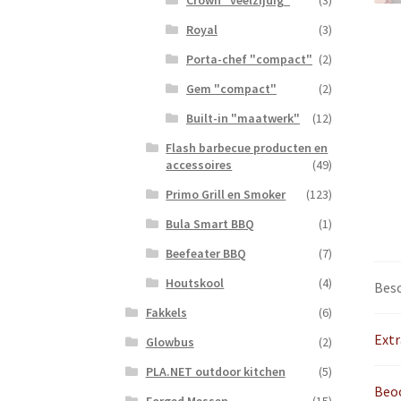
Royal
(3)
Porta-chef "compact"
(2)
Gem "compact"
(2)
Built-in "maatwerk"
(12)
Flash barbecue producten en
accessoires
(49)
Primo Grill en Smoker
(123)
Bula Smart BBQ
(1)
Beefeater BBQ
(7)
Houtskool
(4)
Besc
Fakkels
(6)
Extr
Glowbus
(2)
PLA.NET outdoor kitchen
(5)
Beoo
Forged Messen
(15)