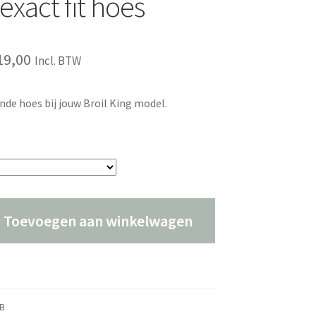
exact fit hoes
Prijsklasse:
19,00
Incl. BTW
€55,00
nde hoes bij jouw Broil King model.
tot
€119,00
Toevoegen aan winkelwagen
B