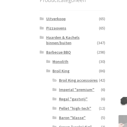
Uitverkoop
(65)
Pizzaovens
(65)
Haarden & Kachels
binnen/buiten
(347)
Barbecue BBQ
(298)
Monolith
(30)
Broil King
(86)
Broil King accessoires
(42)
Imperial "premium"
(6)
Regal "gastvrij"
(6)
Pellet "high-tech"
(12)
Baron "klasse"
(5)
Crown "veelzijdig"
(3)