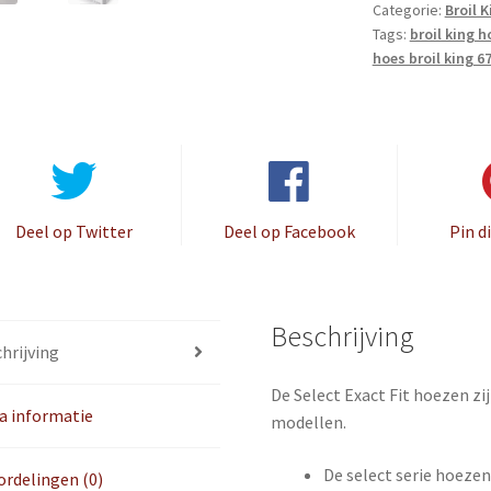
Categorie:
Broil 
Tags:
broil king 
hoes broil king 6
Deel op Twitter
Deel op Facebook
Pin d
Beschrijving
hrijving
De Select Exact Fit hoezen zi
a informatie
modellen.
De select serie hoeze
rdelingen (0)