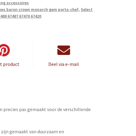
King accessoires
hoes baron crown monarch gem porta-chef
,
Select
7488 67487 67470 67420
it product
Deel via e-mail
jn precies pas gemaakt voor de verschillende
n zijn gemaakt van duurzaam en