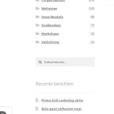
Weltevree
(18)
Houe Meubels
(6)
Kookboeken
(7)
Workshops
(2)
Verlichting
(3)
Zoeken
Zoeken
naar:
Recente berichten
Primo Grill vaderdag aktie
Bula gaat verhuizen naar