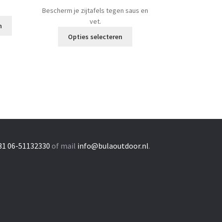
€29,95
Bescherm je zijtafels tegen saus en
tot
vet.
€98,00
n
Dit
Opties selecteren
product
heeft
meerdere
variaties.
Deze
optie
kan
gekozen
worden
op
31 06-51132330
of mail
info@bulaoutdoor.nl
.
de
productpagina