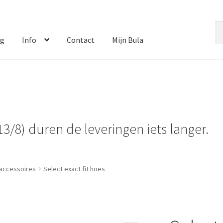
Zo
Zo
na
og
Info
Contact
Mijn Bula
13/8) duren de leveringen iets langer.
 accessoires
Select exact fit hoes