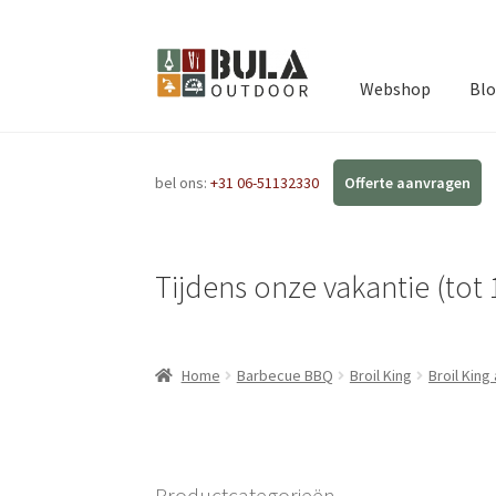
Webshop
Bl
bel ons:
+31 06-51132330
Tijdens onze vakantie (tot 
Home
Barbecue BBQ
Broil King
Broil King
Productcategorieën