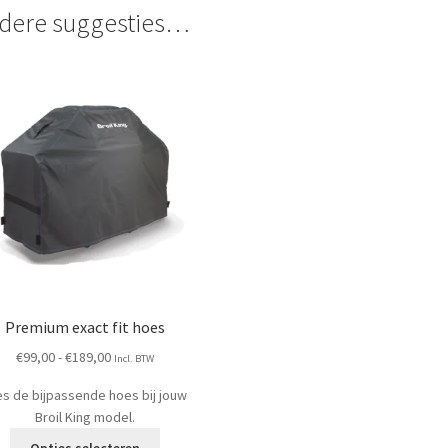
dere suggesties…
Premium exact fit hoes
Prijsklasse:
€
99,00
-
€
189,00
Incl. BTW
€99,00
es de bijpassende hoes bij jouw
tot
Broil King model.
€189,00
Dit
Opties selecteren