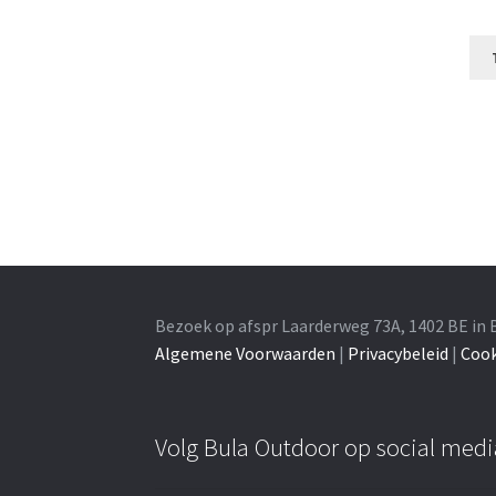
Bezoek op afspr Laarderweg 73A, 1402 BE in 
Algemene Voorwaarden
|
Privacybeleid
|
Cook
Volg Bula Outdoor op social medi