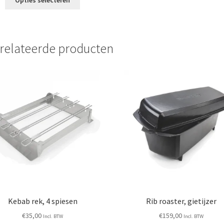
product
heeft
meerdere
variaties.
relateerde producten
Deze
optie
kan
gekozen
worden
op
de
productpagina
Kebab rek, 4 spiesen
Rib roaster, gietijzer
€
35,00
€
159,00
Incl. BTW
Incl. BTW