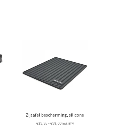
Zijtafel bescherming, silicone
Prijsklasse:
€
29,95
-
€
98,00
Incl. BTW