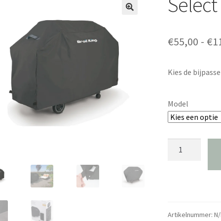
Select 
€
55,00
-
€
1
Kies de bijpasse
Model
Select
exact
fit
hoes
aantal
Artikelnummer:
N/