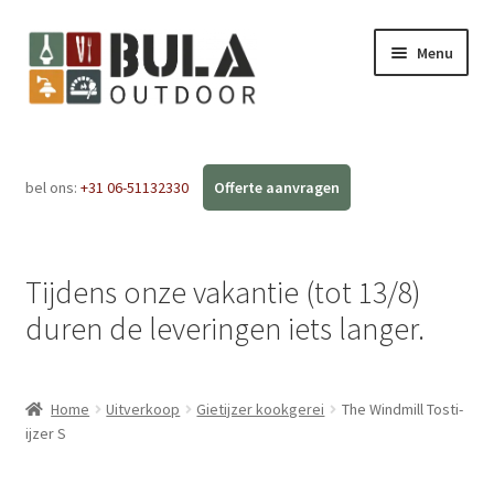
Menu
Home
bel ons:
+31 06-51132330
Subme
Webshop
uitvou
Workshops
Tijdens onze vakantie (tot 13/8)
FAQ
duren de leveringen iets langer.
Blog
Home
Uitverkoop
Gietijzer kookgerei
The Windmill Tosti-
Contact
ijzer S