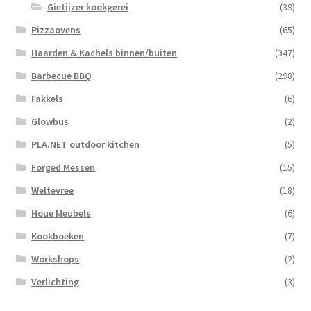
Gietijzer kookgerei
(39)
Pizzaovens
(65)
Haarden & Kachels binnen/buiten
(347)
Barbecue BBQ
(298)
Fakkels
(6)
Glowbus
(2)
PLA.NET outdoor kitchen
(5)
Forged Messen
(15)
Weltevree
(18)
Houe Meubels
(6)
Kookboeken
(7)
Workshops
(2)
Verlichting
(3)