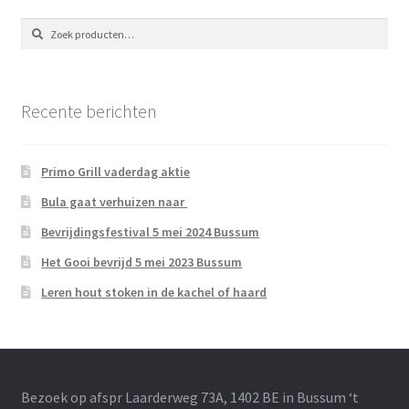
Zoeken
Zoeken
naar:
Recente berichten
Primo Grill vaderdag aktie
Bula gaat verhuizen naar
Bevrijdingsfestival 5 mei 2024 Bussum
Het Gooi bevrijd 5 mei 2023 Bussum
Leren hout stoken in de kachel of haard
Bezoek op afspr Laarderweg 73A, 1402 BE in Bussum ‘t