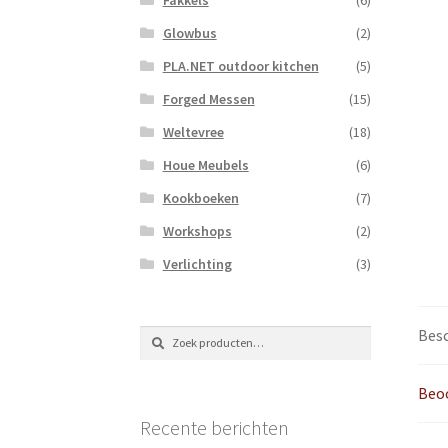
Glowbus
(2)
PLA.NET outdoor kitchen
(5)
Forged Messen
(15)
Weltevree
(18)
Houe Meubels
(6)
Kookboeken
(7)
Workshops
(2)
Verlichting
(3)
Besc
Zoeken
Zoeken
naar:
Beoo
Recente berichten