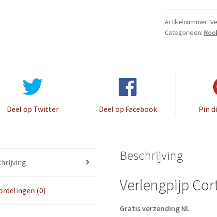
mm,
1
Artikelnummer:
Ve
meter
Categorieën:
Roo
aantal
Deel op Twitter
Deel op Facebook
Pin d
Beschrijving
hrijving
Verlengpijp Cor
rdelingen (0)
Gratis verzending NL