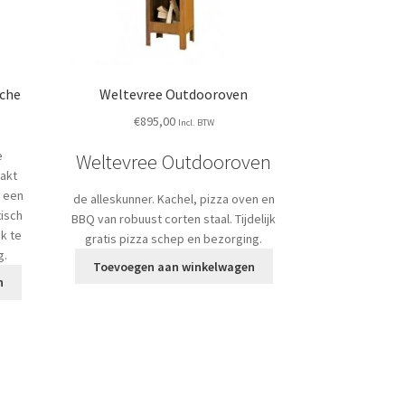
uche
Weltevree Outdooroven
€
895,00
Incl. BTW
e
Weltevree Outdooroven
aakt
t een
de alleskunner. Kachel, pizza oven en
tisch
BBQ van robuust corten staal. Tijdelijk
k te
gratis pizza schep en bezorging.
g.
Toevoegen aan winkelwagen
n