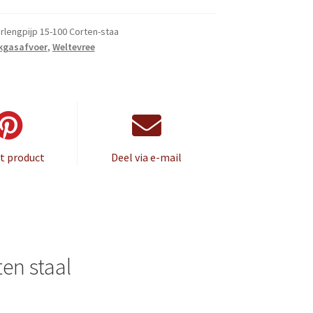
rlengpijp 15-100 Corten-staa
kgasafvoer
,
Weltevree
it product
Deel via e-mail
ten staal