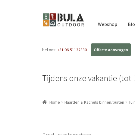
Webshop
Bl
bel ons:
+31 06-51132330
Tijdens onze vakantie (tot 
Home
Haarden & Kachels binnen/buiten
Tui
Productcategorieën