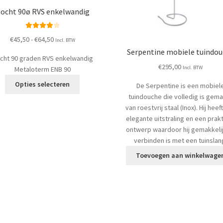
ocht 90ø RVS enkelwandig
Waardering
Prijsklasse:
€
45,50
-
€
64,50
Incl. BTW
4.00
uit 5
€45,50
Serpentine mobiele tuindo
cht 90 graden RVS enkelwandig
tot
€
295,00
Incl. BTW
Metaloterm ENB 90
€64,50
Dit
Opties selecteren
De Serpentine is een mobiel
product
tuindouche die volledig is gem
heeft
van roestvrij staal (Inox). Hij heef
meerdere
elegante uitstraling en een prak
variaties.
ontwerp waardoor hij gemakkelij
Deze
verbinden is met een tuinslan
optie
Toevoegen aan winkelwage
kan
gekozen
worden
op
de
productpagina