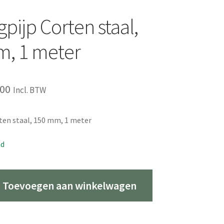
pijp Corten staal,
, 1 meter
pronkelijke
Huidige
,00
Incl. BTW
s
prijs
ten staal, 150 mm, 1 meter
:
is:
00.
€79,00.
ad
Toevoegen aan winkelwagen