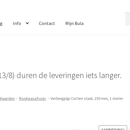
Zo
Zo
na
og
Info
Contact
Mijn Bula
13/8) duren de leveringen iets langer.
nhaarden
Rookgasafvoer
Verlengpijp Corten staal, 150 mm, 1 meter
AANBIEDING!