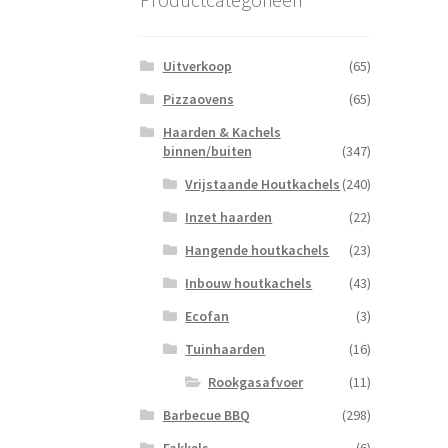
Uitverkoop
(65)
Pizzaovens
(65)
Haarden & Kachels
binnen/buiten
(347)
Vrijstaande Houtkachels
(240)
Inzet haarden
(22)
Hangende houtkachels
(23)
Inbouw houtkachels
(43)
Ecofan
(3)
Tuinhaarden
(16)
Rookgasafvoer
(11)
Barbecue BBQ
(298)
Fakkels
(6)