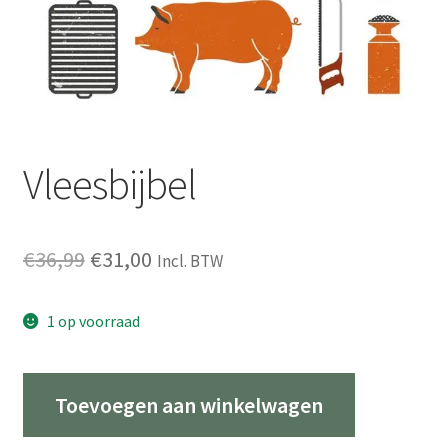
Vleesbijbel
Oorspronkelijke
Huidige
€
36,99
€
31,00
Incl. BTW
prijs
prijs
1 op voorraad
was:
is:
€36,99.
€31,00.
Vleesbijbel
Toevoegen aan winkelwagen
aantal