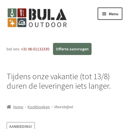
Menu
Home
bel ons:
+31 06-51132330
Subme
Webshop
uitvou
Workshops
Tijdens onze vakantie (tot 13/8)
FAQ
duren de leveringen iets langer.
Blog
Home
Kookboeken
Vleesbijbel
Contact
AANBIEDING!