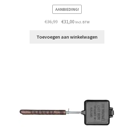
AANBIEDING!
Oorspronkelijke
Huidige
€
36,99
€
31,00
Incl. BTW
prijs
prijs
was:
is:
Toevoegen aan winkelwagen
€36,99.
€31,00.