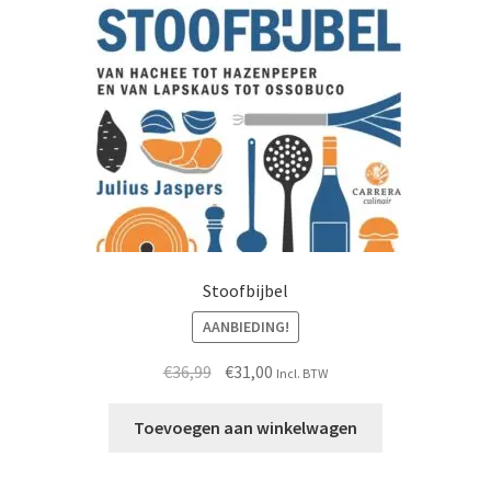
Stoofbijbel
AANBIEDING!
Oorspronkelijke
Huidige
€
36,99
€
31,00
Incl. BTW
prijs
prijs
was:
is:
Toevoegen aan winkelwagen
€36,99.
€31,00.