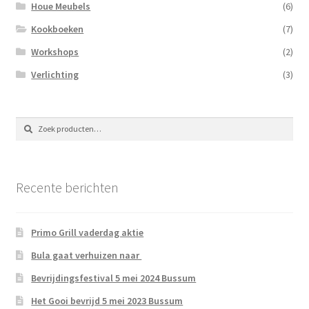
Houe Meubels
(6)
Kookboeken
(7)
Workshops
(2)
Verlichting
(3)
Zoeken
Zoeken
naar:
Recente berichten
Primo Grill vaderdag aktie
Bula gaat verhuizen naar
Bevrijdingsfestival 5 mei 2024 Bussum
Het Gooi bevrijd 5 mei 2023 Bussum