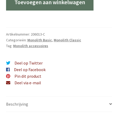
Toevoegen aan winkelwagen
voor
de
Monolith
55
/
Artikelnummer:
206013-C
Classic/Basic
Categorieën:
Monolith Basic
,
Monolith Classic
aantal
Tag:
Monolith accessoires
Deel op Twitter
Deel op Facebook
Pin dit product
Deel via e-mail
Beschrijving