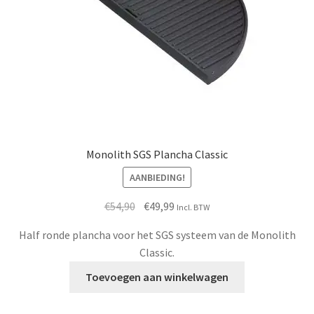
Monolith SGS Plancha Classic
AANBIEDING!
Oorspronkelijke
Huidige
€
54,90
€
49,99
Incl. BTW
prijs
prijs
Half ronde plancha voor het SGS systeem van de Monolith
was:
is:
Classic.
€54,90.
€49,99.
Toevoegen aan winkelwagen