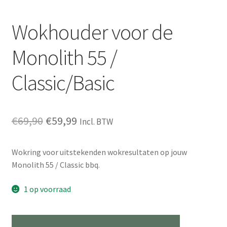
Wokhouder voor de
Monolith 55 /
Classic/Basic
Oorspronkelijke
Huidige
€
69,90
€
59,99
Incl. BTW
prijs
prijs
Wokring voor uitstekenden wokresultaten op jouw
was:
is:
Monolith 55 / Classic bbq.
€69,90.
€59,99.
1 op voorraad
Wokhouder