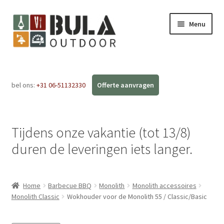
Menu
Home
bel ons:
+31 06-51132330
Subme
Webshop
uitvou
Workshops
Tijdens onze vakantie (tot 13/8)
FAQ
duren de leveringen iets langer.
Blog
Home
Barbecue BBQ
Monolith
Monolith accessoires
Contact
Monolith Classic
Wokhouder voor de Monolith 55 / Classic/Basic