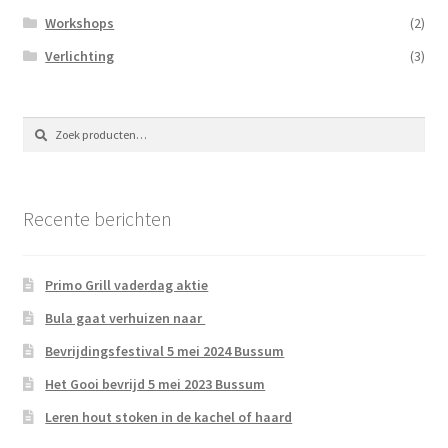
Workshops
(2)
Verlichting
(3)
Zoeken
Zoeken
naar:
Recente berichten
Primo Grill vaderdag aktie
Bula gaat verhuizen naar
Bevrijdingsfestival 5 mei 2024 Bussum
Het Gooi bevrijd 5 mei 2023 Bussum
Leren hout stoken in de kachel of haard