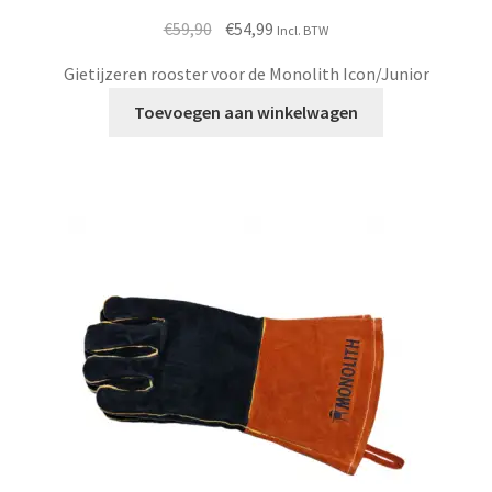
Oorspronkelijke
Huidige
€
59,90
€
54,99
Incl. BTW
prijs
prijs
Gietijzeren rooster voor de Monolith Icon/Junior
was:
is:
€59,90.
€54,99.
Toevoegen aan winkelwagen