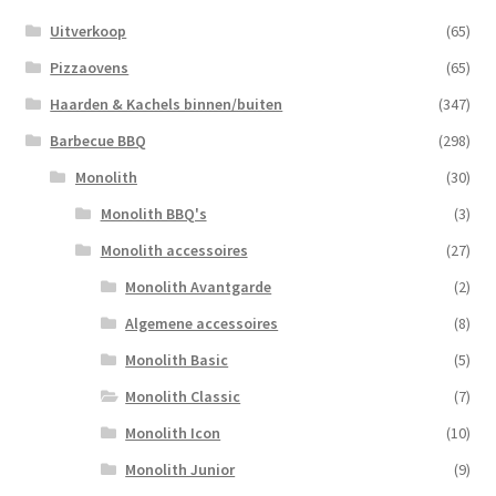
Uitverkoop
(65)
Pizzaovens
(65)
Haarden & Kachels binnen/buiten
(347)
Barbecue BBQ
(298)
Monolith
(30)
Monolith BBQ's
(3)
Monolith accessoires
(27)
Monolith Avantgarde
(2)
Algemene accessoires
(8)
Monolith Basic
(5)
Monolith Classic
(7)
Monolith Icon
(10)
Monolith Junior
(9)