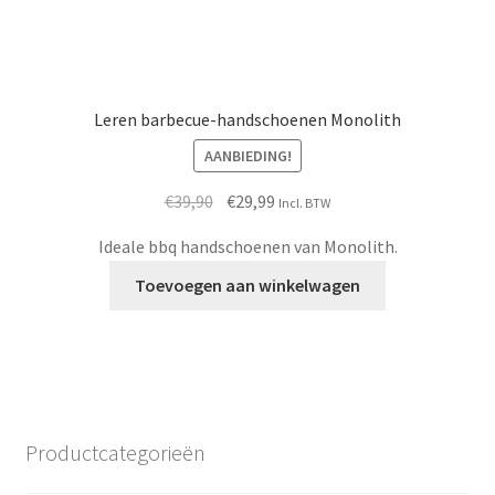
Leren barbecue-handschoenen Monolith
AANBIEDING!
Oorspronkelijke
Huidige
€
39,90
€
29,99
Incl. BTW
prijs
prijs
Ideale bbq handschoenen van Monolith.
was:
is:
€39,90.
€29,99.
Toevoegen aan winkelwagen
Productcategorieën